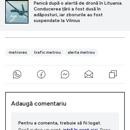
Panicǎ după o alertă de dronă în Lituania.
Conducerea țării a fost dusă în
adăposturi, iar zborurile au fost
suspendate la Vilnius
metrorex
trafic metrou
alerta metrou
Adaugă comentariu
Pentru a comenta, trebuie să fii logat.
Dacă ai deja un cont,
intră în cont aici
. Daca