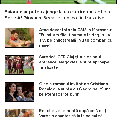
Baiaram ar putea ajunge la un club important din
Serie A! Giovanni Becali e implicat în tratative
Atac devastator la Cătălin Moroșanu:
”Eu mi-am făcut numele în ring, tu la
TV, pe chiloțăreală! Nu te compari cu
mine”
Surpriză: CFR Cluj și-a ales noul
antrenor! Negocierile sunt aproape
finalizate
Cine e românul invitat de Cristiano
Ronaldo la nunta cu Georgina: ”Sunt
prieteni foarte buni”
Reacție vehementă după ce Neluțu
Varga a anunțat că ia în calcul să