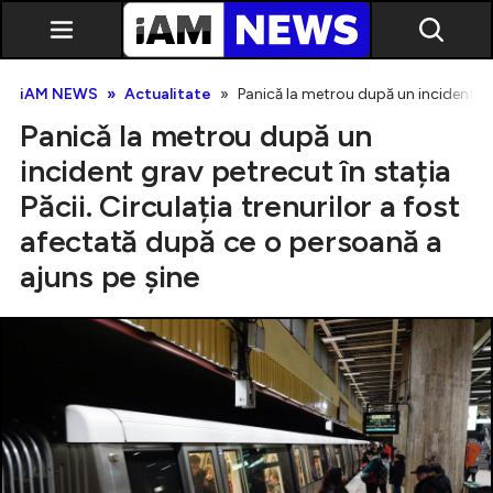
iAM NEWS
Actualitate
Panicǎ la metrou după un incident gra
Panicǎ la metrou după un
incident grav petrecut în stația
Păcii. Circulația trenurilor a fost
afectată după ce o persoană a
Exclusiv
ajuns pe șine