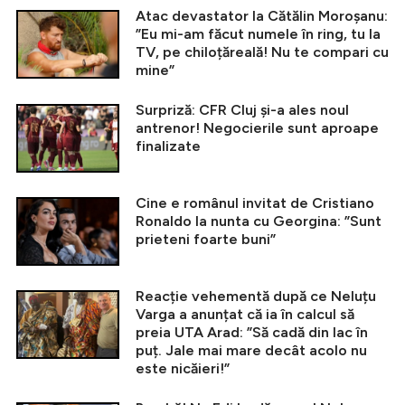
Atac devastator la Cătălin Moroșanu:
”Eu mi-am făcut numele în ring, tu la
TV, pe chiloțăreală! Nu te compari cu
mine”
Surpriză: CFR Cluj și-a ales noul
antrenor! Negocierile sunt aproape
finalizate
Cine e românul invitat de Cristiano
Ronaldo la nunta cu Georgina: ”Sunt
prieteni foarte buni”
Reacție vehementă după ce Neluțu
Varga a anunțat că ia în calcul să
preia UTA Arad: ”Să cadă din lac în
puț. Jale mai mare decât acolo nu
este nicăieri!”