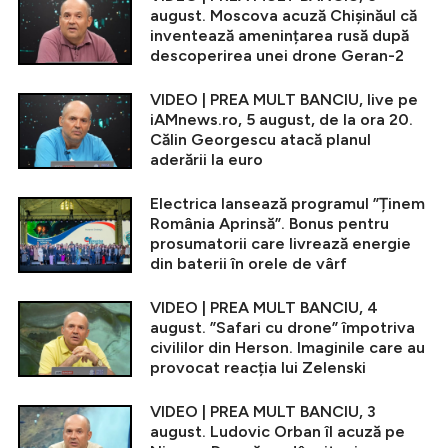
august. Moscova acuză Chișinăul că
inventează amenințarea rusă după
descoperirea unei drone Geran-2
VIDEO | PREA MULT BANCIU, live pe
iAMnews.ro, 5 august, de la ora 20.
Călin Georgescu atacă planul
aderării la euro
Electrica lansează programul ”Ținem
România Aprinsă”. Bonus pentru
prosumatorii care livrează energie
din baterii în orele de vârf
VIDEO | PREA MULT BANCIU, 4
august. ”Safari cu drone” împotriva
civililor din Herson. Imaginile care au
provocat reacția lui Zelenski
VIDEO | PREA MULT BANCIU, 3
august. Ludovic Orban îl acuză pe