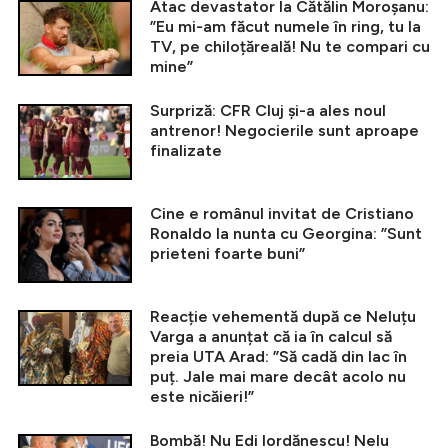
Atac devastator la Cătălin Moroșanu:
”Eu mi-am făcut numele în ring, tu la
TV, pe chiloțăreală! Nu te compari cu
mine”
Surpriză: CFR Cluj și-a ales noul
antrenor! Negocierile sunt aproape
finalizate
Cine e românul invitat de Cristiano
Ronaldo la nunta cu Georgina: ”Sunt
prieteni foarte buni”
Reacție vehementă după ce Neluțu
Varga a anunțat că ia în calcul să
preia UTA Arad: ”Să cadă din lac în
puț. Jale mai mare decât acolo nu
este nicăieri!”
Bombă! Nu Edi Iordănescu! Nelu