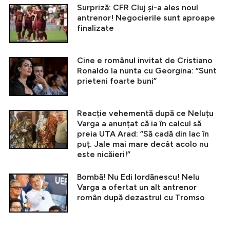
Surpriză: CFR Cluj și-a ales noul
antrenor! Negocierile sunt aproape
finalizate
Cine e românul invitat de Cristiano
Ronaldo la nunta cu Georgina: ”Sunt
prieteni foarte buni”
Reacție vehementă după ce Neluțu
Varga a anunțat că ia în calcul să
preia UTA Arad: ”Să cadă din lac în
puț. Jale mai mare decât acolo nu
este nicăieri!”
Bombă! Nu Edi Iordănescu! Nelu
Varga a ofertat un alt antrenor
român după dezastrul cu Tromso