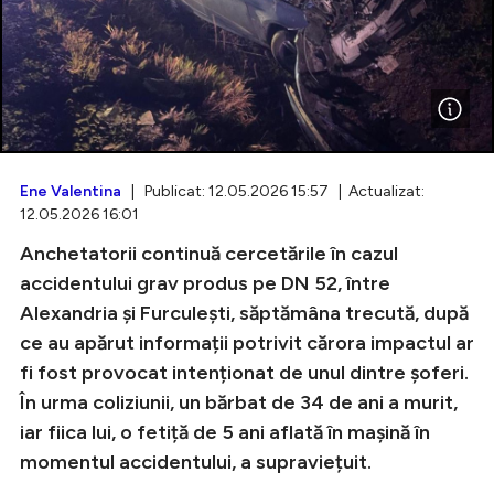
Intră în cont
Creează cont
Ene Valentina
| Publicat: 12.05.2026 15:57 | Actualizat:
12.05.2026 16:01
Anchetatorii continuă cercetările în cazul
accidentului grav produs pe DN 52, între
Alexandria și Furculești, săptămâna trecută, după
ce au apărut informații potrivit cărora impactul ar
fi fost provocat intenționat de unul dintre șoferi.
În urma coliziunii, un bărbat de 34 de ani a murit,
iar fiica lui, o fetiță de 5 ani aflată în mașină în
momentul accidentului, a supraviețuit.