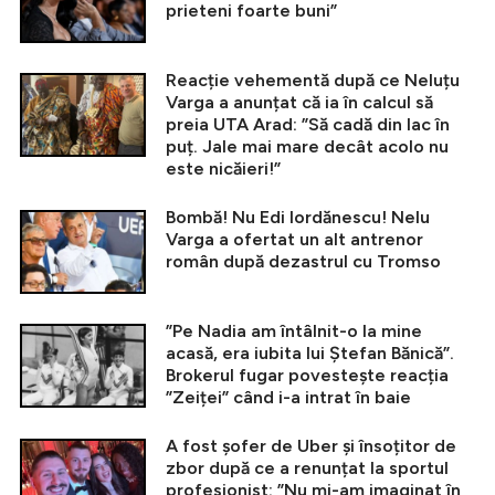
prieteni foarte buni”
Reacție vehementă după ce Neluțu
Varga a anunțat că ia în calcul să
preia UTA Arad: ”Să cadă din lac în
puț. Jale mai mare decât acolo nu
este nicăieri!”
Bombă! Nu Edi Iordănescu! Nelu
Varga a ofertat un alt antrenor
român după dezastrul cu Tromso
”Pe Nadia am întâlnit-o la mine
acasă, era iubita lui Ștefan Bănică”.
Brokerul fugar povestește reacția
”Zeiței” când i-a intrat în baie
A fost șofer de Uber și însoțitor de
zbor după ce a renunțat la sportul
profesionist: ”Nu mi-am imaginat în