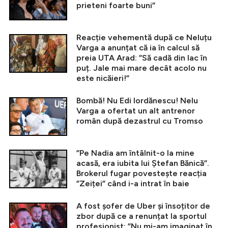
prieteni foarte buni”
Reacție vehementă după ce Neluțu
Varga a anunțat că ia în calcul să
preia UTA Arad: ”Să cadă din lac în
puț. Jale mai mare decât acolo nu
este nicăieri!”
Bombă! Nu Edi Iordănescu! Nelu
Varga a ofertat un alt antrenor
român după dezastrul cu Tromso
”Pe Nadia am întâlnit-o la mine
acasă, era iubita lui Ștefan Bănică”.
Brokerul fugar povestește reacția
”Zeiței” când i-a intrat în baie
A fost șofer de Uber și însoțitor de
zbor după ce a renunțat la sportul
profesionist: ”Nu mi-am imaginat în