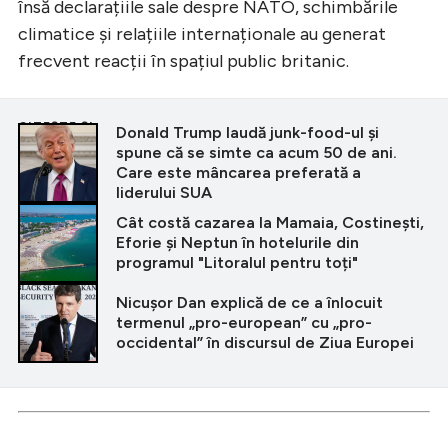
însă declarațiile sale despre NATO, schimbările
climatice și relațiile internaționale au generat
frecvent reacții în spațiul public britanic.
CITEȘTE ȘI
Donald Trump laudă junk-food-ul și
spune că se simte ca acum 50 de ani.
Care este mâncarea preferată a
liderului SUA
Cât costă cazarea la Mamaia, Costinești,
Eforie și Neptun în hotelurile din
programul "Litoralul pentru toți"
Nicușor Dan explică de ce a înlocuit
termenul „pro-european” cu „pro-
occidental” în discursul de Ziua Europei