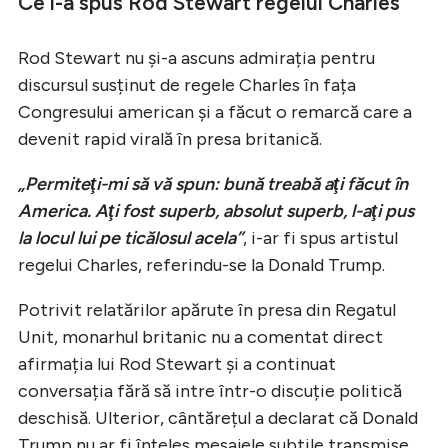
Ce i-a spus Rod Stewart regelui Charles
Rod Stewart nu și-a ascuns admirația pentru
discursul susținut de regele Charles în fața
Congresului american și a făcut o remarcă care a
devenit rapid virală în presa britanică.
„Permiteţi-mi să vă spun: bună treabă aţi făcut în
America. Aţi fost superb, absolut superb, l-aţi pus
la locul lui pe ticălosul acela”
, i-ar fi spus artistul
regelui Charles, referindu-se la Donald Trump.
Potrivit relatărilor apărute în presa din Regatul
Unit, monarhul britanic nu a comentat direct
afirmația lui Rod Stewart și a continuat
conversația fără să intre într-o discuție politică
deschisă. Ulterior, cântărețul a declarat că Donald
Trump nu ar fi înțeles mesajele subtile transmise