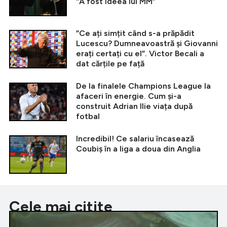
”A fost ideea lui MM”
”Ce ați simțit când s-a prăpădit
Lucescu? Dumneavoastră și Giovanni
erați certați cu el”. Victor Becali a
dat cărțile pe față
De la finalele Champions League la
afaceri în energie. Cum și-a
construit Adrian Ilie viața după
fotbal
Incredibil! Ce salariu încasează
Coubiș în a liga a doua din Anglia
Cele mai citite