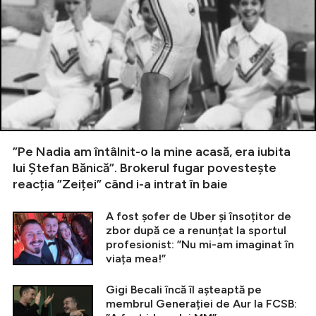
”Pe Nadia am întâlnit-o la mine acasă, era iubita
lui Ștefan Bănică”. Brokerul fugar povestește
reacția ”Zeiței” când i-a intrat în baie
A fost șofer de Uber și însoțitor de
zbor după ce a renunțat la sportul
profesionist: ”Nu mi-am imaginat în
viața mea!”
Gigi Becali încă îl așteaptă pe
membrul Generației de Aur la FCSB: