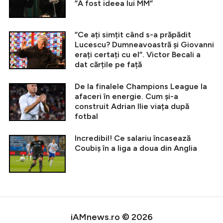
”A fost ideea lui MM”
”Ce ați simțit când s-a prăpădit
Lucescu? Dumneavoastră și Giovanni
erați certați cu el”. Victor Becali a
dat cărțile pe față
De la finalele Champions League la
afaceri în energie. Cum și-a
construit Adrian Ilie viața după
fotbal
Incredibil! Ce salariu încasează
Coubiș în a liga a doua din Anglia
iAMnews.ro © 2026