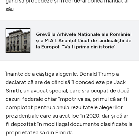
gând să procedeze și în cel de-al doilea mandat al
său.
CITEȘTE ȘI
Grevă la Arhivele Naționale ale României
și a M.A.I. Anunțul făcut de sindicaliștii de
la Europol: ''Va fi prima din istorie''
Înainte de a câștiga alegerile, Donald Trump a
declarat că are de gând să îl concedieze pe Jack
Smith, un avocat special, care s-a ocupat de două
cazuri federale chiar împotriva sa, primul că ar fi
complotat pentru a anula rezultatele alegerilor
prezidențiale care au avut loc în 2020, dar și că ar
fi depozitat în mod ilegal documente clasificate la
proprietatea sa din Florida.