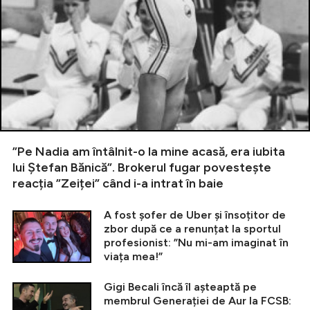
”Pe Nadia am întâlnit-o la mine acasă, era iubita
lui Ștefan Bănică”. Brokerul fugar povestește
reacția ”Zeiței” când i-a intrat în baie
A fost șofer de Uber și însoțitor de
zbor după ce a renunțat la sportul
profesionist: ”Nu mi-am imaginat în
viața mea!”
Gigi Becali încă îl așteaptă pe
membrul Generației de Aur la FCSB: