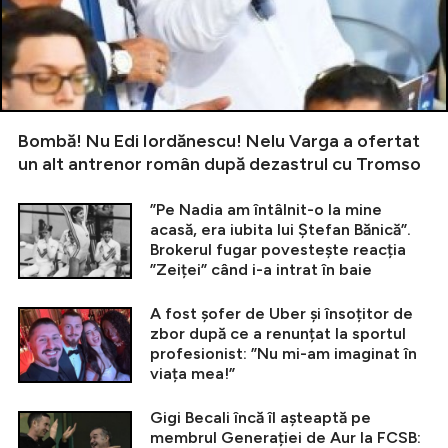
Bombă! Nu Edi Iordănescu! Nelu Varga a ofertat
un alt antrenor român după dezastrul cu Tromso
”Pe Nadia am întâlnit-o la mine
acasă, era iubita lui Ștefan Bănică”.
Brokerul fugar povestește reacția
”Zeiței” când i-a intrat în baie
A fost șofer de Uber și însoțitor de
zbor după ce a renunțat la sportul
profesionist: ”Nu mi-am imaginat în
viața mea!”
Gigi Becali încă îl așteaptă pe
membrul Generației de Aur la FCSB: