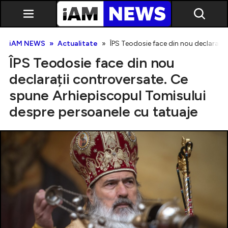
iAM NEWS
Actualitate
ÎPS Teodosie face din nou declarați
ÎPS Teodosie face din nou
declarații controversate. Ce
spune Arhiepiscopul Tomisului
despre persoanele cu tatuaje
Exclusiv