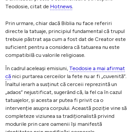
Teodosie, citat de
Hotnews
.
Prin urmare, chiar dacă Biblia nu face referiri
directe la tatuaje, principiul fundamental că trupul
trebuie păstrat așa cum a fost dat de Creator este
suficient pentru a considera că tatuarea nu este
compatibilă cu valorile religioase.
În cadrul aceleași emisiuni,
Teodosie a mai afirmat
că
nici purtarea cerceilor la fete nu ar fi „cuvenită”.
Înaltul ierarh a susținut că cerceii reprezintă un
„adaos” nejustificat, sugerând că, la fel ca în cazul
tatuajelor, și acesta ar putea fi privit ca o
intervenție asupra corpului. Această poziție vine să
completeze viziunea sa tradiționalistă privind
modurile prin care oamenii își manifestă
identitatea prin modificări corporale.