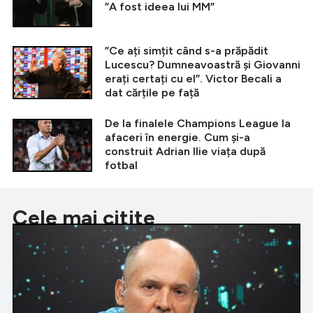
”A fost ideea lui MM”
”Ce ați simțit când s-a prăpădit
Lucescu? Dumneavoastră și Giovanni
erați certați cu el”. Victor Becali a
dat cărțile pe față
De la finalele Champions League la
afaceri în energie. Cum și-a
construit Adrian Ilie viața după
fotbal
Cele mai citite