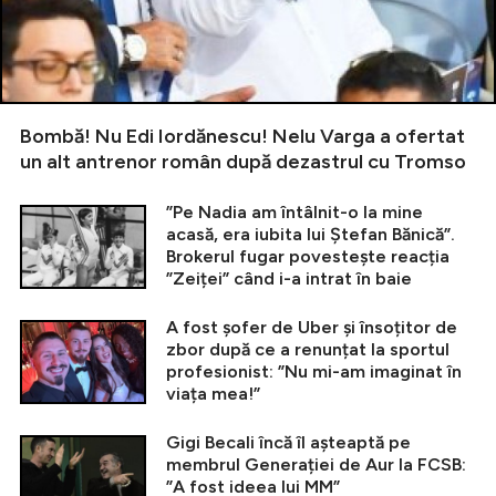
Bombă! Nu Edi Iordănescu! Nelu Varga a ofertat
un alt antrenor român după dezastrul cu Tromso
”Pe Nadia am întâlnit-o la mine
acasă, era iubita lui Ștefan Bănică”.
Brokerul fugar povestește reacția
”Zeiței” când i-a intrat în baie
A fost șofer de Uber și însoțitor de
zbor după ce a renunțat la sportul
profesionist: ”Nu mi-am imaginat în
viața mea!”
Gigi Becali încă îl așteaptă pe
membrul Generației de Aur la FCSB:
”A fost ideea lui MM”