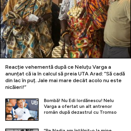
Reacție vehementă după ce Neluțu Varga a
anunțat că ia în calcul să preia UTA Arad: ”Să cadă
din lac în puț. Jale mai mare decât acolo nu este
nicăieri!”
Bombă! Nu Edi Iordănescu! Nelu
Varga a ofertat un alt antrenor
român după dezastrul cu Tromso
”Pe Nadia am întâlnit-o la mine