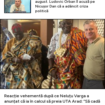
august. Ludovic Orban îl acuză pe
Nicușor Dan că a adâncit criza
politică
Reacție vehementă după ce Neluțu Varga a
anunțat că ia în calcul să preia UTA Arad: ”Să cadă