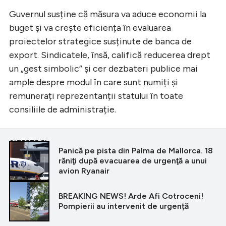
Guvernul susține că măsura va aduce economii la
buget și va crește eficiența în evaluarea
proiectelor strategice susținute de banca de
export. Sindicatele, însă, califică reducerea drept
un „gest simbolic” și cer dezbateri publice mai
ample despre modul în care sunt numiți și
remunerați reprezentanții statului în toate
consiliile de administrație.
CITEȘTE ȘI
Panică pe pista din Palma de Mallorca. 18
răniţi după evacuarea de urgenţă a unui
avion Ryanair
BREAKING NEWS! Arde Afi Cotroceni!
Pompierii au intervenit de urgență