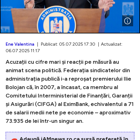
Intră în cont
Creează cont
Ene Valentina
| Publicat: 05.07.2025 17:30 | Actualizat:
06.07.2025 11:17
Acuzații cu cifre mari și reacții pe măsură au
animat scena politică. Federația sindicatelor din
administrația publică i-a reproșat premierului Ilie
Bolojan că, în 2007, a încasat, ca membru al
Comitetului Interministerial de Finanțări, Garanții
și Asigurări (CIFGA) al EximBank, echivalentul a 71
de salarii medii nete pe economie – aproximativ
73.935 de lei într-un singur an.
Adaugă iAMnews.ro ca sursă preferată în