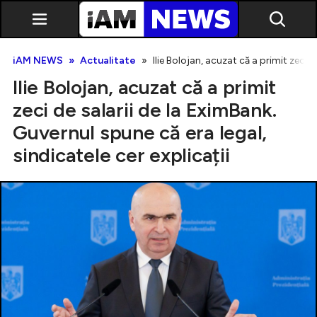
iAM NEWS
Actualitate
Ilie Bolojan, acuzat că a primit zeci d
Ilie Bolojan, acuzat că a primit
zeci de salarii de la EximBank.
Guvernul spune că era legal,
sindicatele cer explicații
Exclusiv