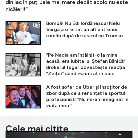
din lac în puț. Jale mai mare decât acolo nu este
nicăieri!”
Bombă! Nu Edi Iordănescu! Nelu
Varga a ofertat un alt antrenor
român după dezastrul cu Tromso
”Pe Nadia am întâlnit-o la mine
acasă, era iubita lui Ștefan Bănică”.
Brokerul fugar povestește reacția
”Zeiței” când i-a intrat în baie
A fost șofer de Uber și însoțitor de
zbor după ce a renunțat la sportul
profesionist: ”Nu mi-am imaginat în
viața mea!”
Cele mai citite