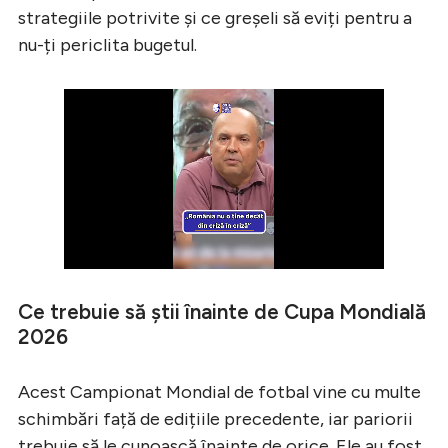
strategiile potrivite și ce greșeli să eviți pentru a
nu-ți periclita bugetul.
Ce trebuie să știi înainte de Cupa Mondială
2026
Acest Campionat Mondial de fotbal vine cu multe
schimbări față de edițiile precedente, iar pariorii
trebuie să le cunoască înainte de orice. Ele au fost