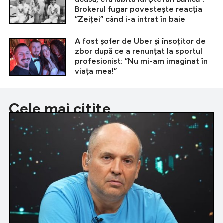
Brokerul fugar povestește reacția
”Zeiței” când i-a intrat în baie
A fost șofer de Uber și însoțitor de
zbor după ce a renunțat la sportul
profesionist: ”Nu mi-am imaginat în
viața mea!”
Cele mai citite