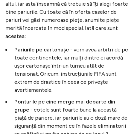
altul, iar asta înseamnă că trebuie să îți alegi foarte
bine pariurile. Cu toate că în oferta caselor de
pariuri vei găsi numeroase piețe, anumite piețe
merită încercate în mod special. Iată care sunt
acestea:
Pariurile pe cartonașe
- vom avea arbitri de pe
toate continentele, iar mulți dintre ei acordă
ușor cartonașe într-un turneu atât de
tensionat. Oricum, instrucțiunile FIFA sunt
extrem de drastice în ceea ce privește
avertismentele.
Ponturile pe cine merge mai departe din
grupe
- cotele sunt foarte bune la această
piață de pariere, iar pariurile au o doză mare de
siguranță din moment ce în fazele eliminatorii
se califică și multe echipe de pe locul 3.