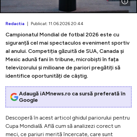
Redactia
| Publicat: 11.06.2026 20:44
Intră în cont
Campionatul Mondial de fotbal 2026 este cu
Creează cont
siguranță cel mai spectaculos eveniment sportiv
al anului. Competiția găzuită de SUA, Canada și
Mexic adună fani în tribune, microbiști în fața
televizorului și milioane de pariori pregătiți să
identifice oportunități de câștig.
Adaugă iAMnews.ro ca sursă preferată în
Google
Descoperă în acest articol ghidul pariorului pentru
Cupa Mondială. Află cum să analizezi corect un
meci, ce pariuri merită încercate, care sunt