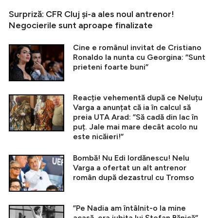
Surpriză: CFR Cluj și-a ales noul antrenor!
Negocierile sunt aproape finalizate
Cine e românul invitat de Cristiano
Ronaldo la nunta cu Georgina: ”Sunt
prieteni foarte buni”
Reacție vehementă după ce Neluțu
Varga a anunțat că ia în calcul să
preia UTA Arad: ”Să cadă din lac în
puț. Jale mai mare decât acolo nu
este nicăieri!”
Bombă! Nu Edi Iordănescu! Nelu
Varga a ofertat un alt antrenor
român după dezastrul cu Tromso
”Pe Nadia am întâlnit-o la mine
acasă, era iubita lui Ștefan Bănică”.