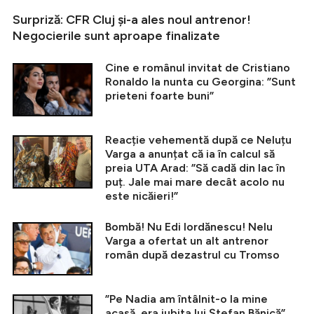
Surpriză: CFR Cluj și-a ales noul antrenor!
Negocierile sunt aproape finalizate
Cine e românul invitat de Cristiano
Ronaldo la nunta cu Georgina: ”Sunt
prieteni foarte buni”
Reacție vehementă după ce Neluțu
Varga a anunțat că ia în calcul să
preia UTA Arad: ”Să cadă din lac în
puț. Jale mai mare decât acolo nu
este nicăieri!”
Bombă! Nu Edi Iordănescu! Nelu
Varga a ofertat un alt antrenor
român după dezastrul cu Tromso
”Pe Nadia am întâlnit-o la mine
acasă, era iubita lui Ștefan Bănică”.