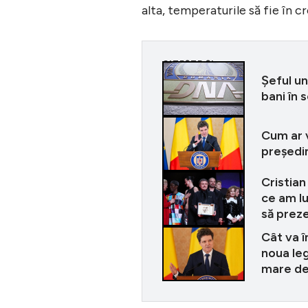
alta, temperaturile să fie în c
CITEȘTE ȘI
Șeful un
bani în 
Cum ar 
președin
Cristian
ce am l
să preze
Cât va î
noua le
mare de