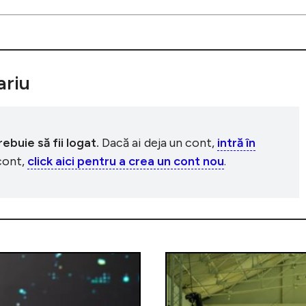
riu
buie să fii logat.
Dacă ai deja un cont,
intră în
 cont,
click aici pentru a crea un cont nou
.