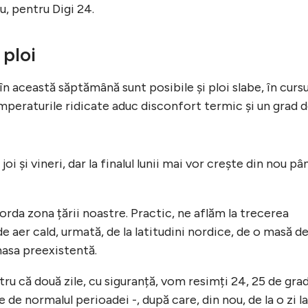
u, pentru Digi 24.
 ploi
n această săptămână sunt posibile și ploi slabe, în cursu
peraturile ridicate aduc disconfort termic și un grad 
i și vineri, dar la finalul lunii mai vor crește din nou pâ
rda zona țării noastre. Practic, ne aflăm la trecerea
e aer cald, urmată, de la latitudini nordice, de o masă d
masa preexistentă.
tru că două zile, cu siguranță, vom resimți 24, 25 de gra
e de normalul perioadei -, după care, din nou, de la o zi la