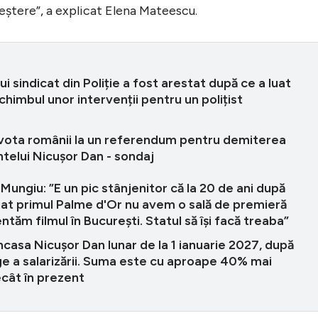
reștere”, a explicat Elena Mateescu.
ui sindicat din Poliție a fost arestat după ce a luat
schimbul unor intervenții pentru un polițist
vota românii la un referendum pentru demiterea
telui Nicușor Dan - sondaj
 Mungiu: ”E un pic stânjenitor că la 20 de ani după
uat primul Palme d'Or nu avem o sală de premieră
ntăm filmul în București. Statul să își facă treaba”
ncasa Nicușor Dan lunar de la 1 ianuarie 2027, după
ge a salarizării. Suma este cu aproape 40% mai
cât în prezent