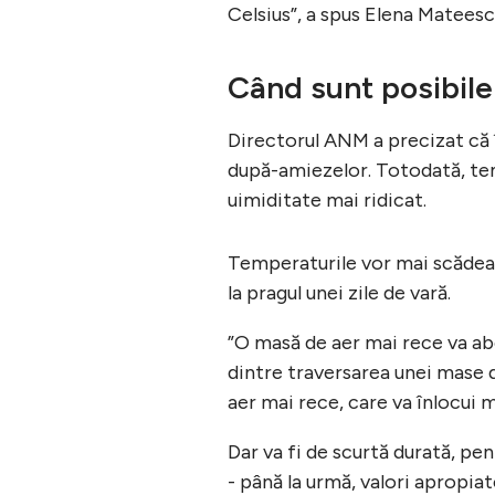
Celsius”, a spus Elena Mateesc
Când sunt posibile
Directorul ANM a precizat că î
după-amiezelor. Totodată, tem
uimiditate mai ridicat.
Temperaturile vor mai scădea jo
la pragul unei zile de vară.
”O masă de aer mai rece va abo
dintre traversarea unei mase d
aer mai rece, care va înlocui 
Dar va fi de scurtă durată, pen
- până la urmă, valori apropiat