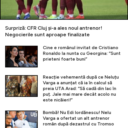
Surpriză: CFR Cluj și-a ales noul antrenor!
Negocierile sunt aproape finalizate
Cine e românul invitat de Cristiano
Ronaldo la nunta cu Georgina: ”Sunt
prieteni foarte buni”
Reacție vehementă după ce Neluțu
Varga a anunțat că ia în calcul să
preia UTA Arad: ”Să cadă din lac în
puț. Jale mai mare decât acolo nu
este nicăieri!”
Bombă! Nu Edi Iordănescu! Nelu
Varga a ofertat un alt antrenor
român după dezastrul cu Tromso