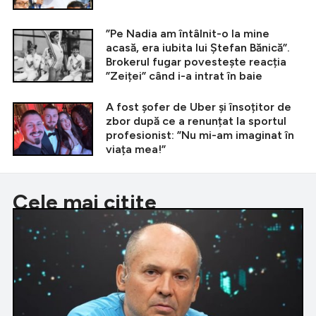
”Pe Nadia am întâlnit-o la mine
acasă, era iubita lui Ștefan Bănică”.
Brokerul fugar povestește reacția
”Zeiței” când i-a intrat în baie
A fost șofer de Uber și însoțitor de
zbor după ce a renunțat la sportul
profesionist: ”Nu mi-am imaginat în
viața mea!”
Cele mai citite