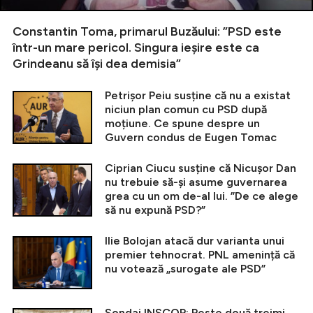
Constantin Toma, primarul Buzăului: ”PSD este
într-un mare pericol. Singura ieșire este ca
Grindeanu să își dea demisia”
Petrișor Peiu susține că nu a existat
niciun plan comun cu PSD după
moțiune. Ce spune despre un
Guvern condus de Eugen Tomac
Ciprian Ciucu susține că Nicușor Dan
nu trebuie să-și asume guvernarea
grea cu un om de-al lui. ”De ce alege
să nu expună PSD?”
Ilie Bolojan atacă dur varianta unui
premier tehnocrat. PNL amenință că
nu votează „surogate ale PSD”
Sondaj INSCOP: Peste două treimi