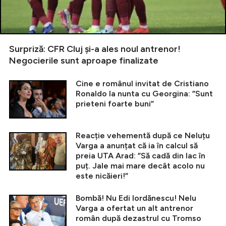
Surpriză: CFR Cluj și-a ales noul antrenor!
Negocierile sunt aproape finalizate
Cine e românul invitat de Cristiano
Ronaldo la nunta cu Georgina: ”Sunt
prieteni foarte buni”
Reacție vehementă după ce Neluțu
Varga a anunțat că ia în calcul să
preia UTA Arad: ”Să cadă din lac în
puț. Jale mai mare decât acolo nu
este nicăieri!”
Bombă! Nu Edi Iordănescu! Nelu
Varga a ofertat un alt antrenor
român după dezastrul cu Tromso