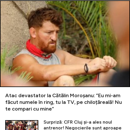
Atac devastator la Cătălin Moroșanu: ”Eu mi-am
făcut numele în ring, tu la TV, pe chiloțăreală! Nu
te compari cu mine”
Surpriză: CFR Cluj și-a ales noul
antrenor! Negocierile sunt aproape