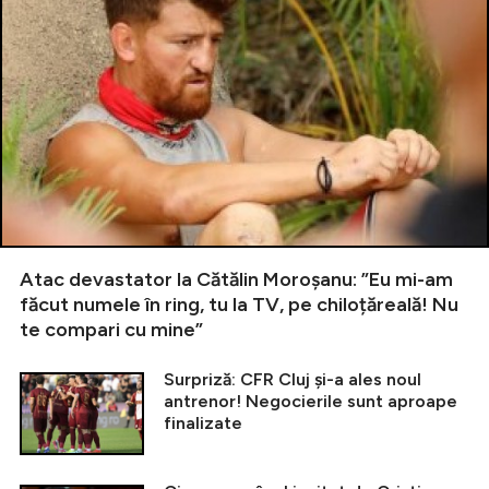
Atac devastator la Cătălin Moroșanu: ”Eu mi-am
făcut numele în ring, tu la TV, pe chiloțăreală! Nu
te compari cu mine”
Surpriză: CFR Cluj și-a ales noul
antrenor! Negocierile sunt aproape
finalizate