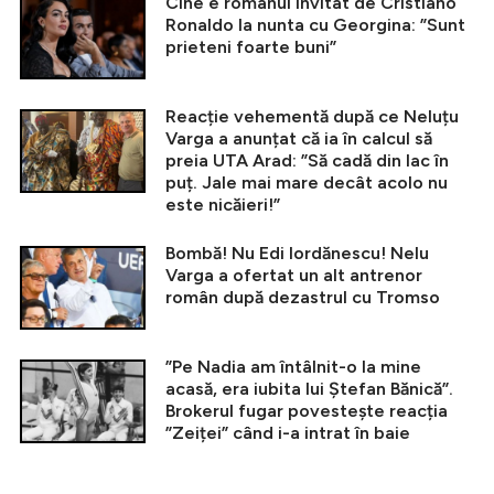
Cine e românul invitat de Cristiano
Ronaldo la nunta cu Georgina: ”Sunt
prieteni foarte buni”
Reacție vehementă după ce Neluțu
Varga a anunțat că ia în calcul să
preia UTA Arad: ”Să cadă din lac în
puț. Jale mai mare decât acolo nu
este nicăieri!”
Bombă! Nu Edi Iordănescu! Nelu
Varga a ofertat un alt antrenor
român după dezastrul cu Tromso
”Pe Nadia am întâlnit-o la mine
acasă, era iubita lui Ștefan Bănică”.
Brokerul fugar povestește reacția
”Zeiței” când i-a intrat în baie