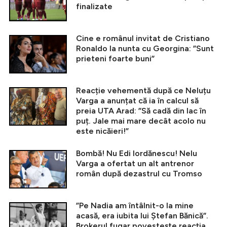
finalizate
Cine e românul invitat de Cristiano
Ronaldo la nunta cu Georgina: ”Sunt
prieteni foarte buni”
Reacție vehementă după ce Neluțu
Varga a anunțat că ia în calcul să
preia UTA Arad: ”Să cadă din lac în
puț. Jale mai mare decât acolo nu
este nicăieri!”
Bombă! Nu Edi Iordănescu! Nelu
Varga a ofertat un alt antrenor
român după dezastrul cu Tromso
”Pe Nadia am întâlnit-o la mine
acasă, era iubita lui Ștefan Bănică”.
Brokerul fugar povestește reacția