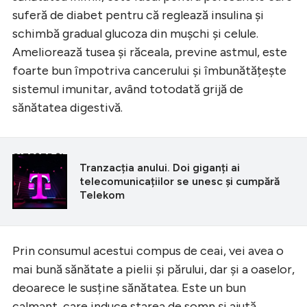
suferă de diabet pentru că reglează insulina și
schimbă gradual glucoza din mușchi și celule.
Ameliorează tusea și răceala, previne astmul, este
foarte bun împotriva cancerului și îmbunătățește
sistemul imunitar, având totodată grijă de
sănătatea digestivă.
CITEȘTE ȘI
Tranzacția anului. Doi giganți ai
telecomunicațiilor se unesc și cumpără
Telekom
Prin consumul acestui compus de ceai, vei avea o
mai bună sănătate a pielii și părului, dar și a oaselor,
deoarece le susține sănătatea. Este un bun
calmant, care induce starea de somn și ajută