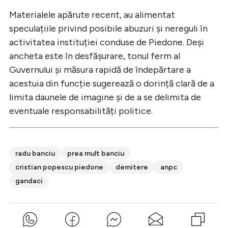
Materialele apărute recent, au alimentat
speculațiile privind posibile abuzuri și nereguli în
activitatea instituției conduse de Piedone. Deși
ancheta este în desfășurare, tonul ferm al
Guvernului și măsura rapidă de îndepărtare a
acestuia din funcție sugerează o dorință clară de a
limita daunele de imagine și de a se delimita de
eventuale responsabilități politice.
radu banciu
prea mult banciu
cristian popescu piedone
demitere
anpc
gandaci