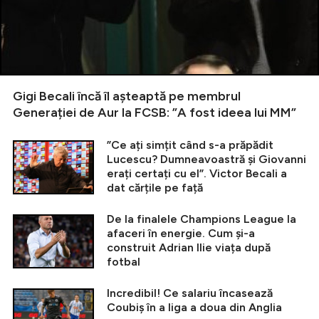
Gigi Becali încă îl așteaptă pe membrul
Generației de Aur la FCSB: ”A fost ideea lui MM”
”Ce ați simțit când s-a prăpădit
Lucescu? Dumneavoastră și Giovanni
erați certați cu el”. Victor Becali a
dat cărțile pe față
De la finalele Champions League la
afaceri în energie. Cum și-a
construit Adrian Ilie viața după
fotbal
Incredibil! Ce salariu încasează
Coubiș în a liga a doua din Anglia