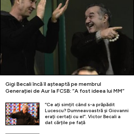
Gigi Becali încă îl așteaptă pe membrul
Generației de Aur la FCSB: ”A fost ideea lui MM”
”Ce ați simțit când s-a prăpădit
Lucescu? Dumneavoastră și Giovanni
erați certați cu el”. Victor Becali a
dat cărțile pe față