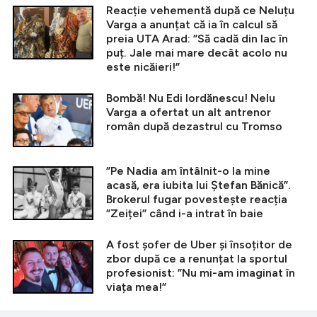
Reacție vehementă după ce Neluțu
Varga a anunțat că ia în calcul să
preia UTA Arad: ”Să cadă din lac în
puț. Jale mai mare decât acolo nu
este nicăieri!”
Bombă! Nu Edi Iordănescu! Nelu
Varga a ofertat un alt antrenor
român după dezastrul cu Tromso
”Pe Nadia am întâlnit-o la mine
acasă, era iubita lui Ștefan Bănică”.
Brokerul fugar povestește reacția
”Zeiței” când i-a intrat în baie
A fost șofer de Uber și însoțitor de
zbor după ce a renunțat la sportul
profesionist: ”Nu mi-am imaginat în
viața mea!”