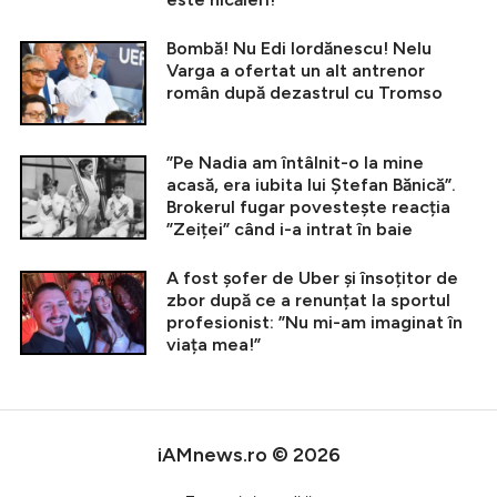
Bombă! Nu Edi Iordănescu! Nelu
Varga a ofertat un alt antrenor
român după dezastrul cu Tromso
”Pe Nadia am întâlnit-o la mine
acasă, era iubita lui Ștefan Bănică”.
Brokerul fugar povestește reacția
”Zeiței” când i-a intrat în baie
A fost șofer de Uber și însoțitor de
zbor după ce a renunțat la sportul
profesionist: ”Nu mi-am imaginat în
viața mea!”
iAMnews.ro © 2026