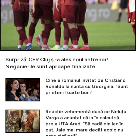
Surpriză: CFR Cluj și-a ales noul antrenor!
Negocierile sunt aproape finalizate
Cine e românul invitat de Cristiano
Ronaldo la nunta cu Georgina: ”Sunt
prieteni foarte buni”
Reacție vehementă după ce Neluțu
Varga a anunțat că ia în calcul să
preia UTA Arad: ”Să cadă din lac în
puț. Jale mai mare decât acolo nu
este nicăieri!”