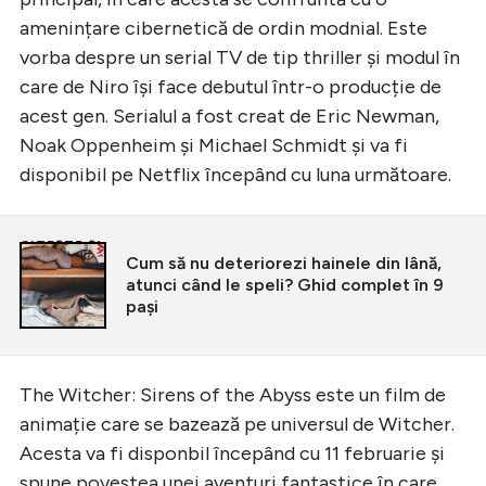
amenințare cibernetică de ordin modnial. Este
vorba despre un serial TV de tip thriller și modul în
care de Niro își face debutul într-o producție de
acest gen. Serialul a fost creat de Eric Newman,
Noak Oppenheim și Michael Schmidt și va fi
disponibil pe Netflix începând cu luna următoare.
CITEȘTE ȘI
Cum să nu deteriorezi hainele din lână,
atunci când le speli? Ghid complet în 9
pași
The Witcher: Sirens of the Abyss este un film de
animație care se bazează pe universul de Witcher.
Acesta va fi disponbil începând cu 11 februarie și
spune povestea unei aventuri fantastice în care