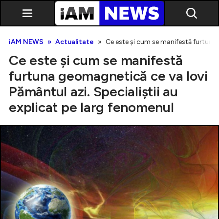
iAM NEWS
Actualitate
Ce este și cum se manifestă furtuna 
Ce este și cum se manifestă
furtuna geomagnetică ce va lovi
Pământul azi. Specialiștii au
explicat pe larg fenomenul
Exclusiv