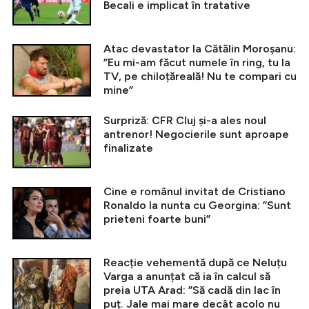
Becali e implicat în tratative
Atac devastator la Cătălin Moroșanu:
”Eu mi-am făcut numele în ring, tu la
TV, pe chiloțăreală! Nu te compari cu
mine”
Surpriză: CFR Cluj și-a ales noul
antrenor! Negocierile sunt aproape
finalizate
Cine e românul invitat de Cristiano
Ronaldo la nunta cu Georgina: ”Sunt
prieteni foarte buni”
Reacție vehementă după ce Neluțu
Varga a anunțat că ia în calcul să
preia UTA Arad: ”Să cadă din lac în
puț. Jale mai mare decât acolo nu