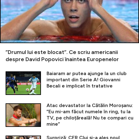
”Drumul lui este blocat”. Ce scriu americanii
despre David Popovici înaintea Europenelor
Baiaram ar putea ajunge la un club
important din Serie A! Giovanni
Becali e implicat în tratative
Atac devastator la Cătălin Moroșanu:
”Eu mi-am făcut numele în ring, tu la
TV, pe chiloțăreală! Nu te compari cu
mine”
Surpriză: CFR Cluj și-a ales noul