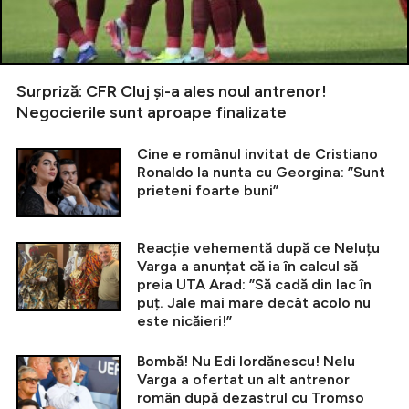
Surpriză: CFR Cluj și-a ales noul antrenor!
Negocierile sunt aproape finalizate
Cine e românul invitat de Cristiano
Ronaldo la nunta cu Georgina: ”Sunt
prieteni foarte buni”
Reacție vehementă după ce Neluțu
Varga a anunțat că ia în calcul să
preia UTA Arad: ”Să cadă din lac în
puț. Jale mai mare decât acolo nu
este nicăieri!”
Bombă! Nu Edi Iordănescu! Nelu
Varga a ofertat un alt antrenor
român după dezastrul cu Tromso