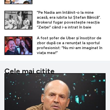
”Pe Nadia am întâlnit-o la mine
acasă, era iubita lui Ștefan Bănică”.
Brokerul fugar povestește reacția
”Zeiței” când i-a intrat în baie
A fost șofer de Uber și însoțitor de
zbor după ce a renunțat la sportul
profesionist: ”Nu mi-am imaginat în
viața mea!”
Cele mai citite