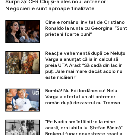
Surpriză: CFR Cluj și-a ales noul antrenor!
Negocierile sunt aproape finalizate
Cine e românul invitat de Cristiano
Ronaldo la nunta cu Georgina: ”Sunt
prieteni foarte buni”
Reacție vehementă după ce Neluțu
Varga a anunțat că ia în calcul să
preia UTA Arad: ”Să cadă din lac în
puț. Jale mai mare decât acolo nu
este nicăieri!”
Bombă! Nu Edi Iordănescu! Nelu
Varga a ofertat un alt antrenor
român după dezastrul cu Tromso
”Pe Nadia am întâlnit-o la mine
acasă, era iubita lui Ștefan Bănică”.
Brokerul fugar povestește reacția