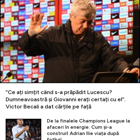
”Ce ați simțit când s-a prăpădit Lucescu?
Dumneavoastră și Giovanni erați certați cu el”.
Victor Becali a dat cărțile pe față
De la finalele Champions League la
afaceri în energie. Cum și-a
construit Adrian Ilie viața după
fotbal