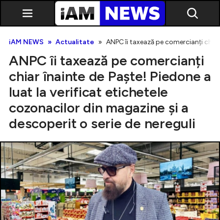
iAM NEWS
Actualitate
ANPC îi taxează pe comercianți chiar 
ANPC îi taxează pe comercianți
chiar înainte de Paște! Piedone a
luat la verificat etichetele
cozonacilor din magazine și a
Exclusiv
descoperit o serie de nereguli