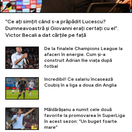
”Ce ați simțit când s-a prăpădit Lucescu?
Dumneavoastră și Giovanni erați certați cu el”.
Victor Becali a dat cărțile pe față
De la finalele Champions League la
afaceri în energie. Cum și-a
construit Adrian Ilie viața după
fotbal
Incredibil! Ce salariu încasează
Coubiș în a liga a doua din Anglia
Măldărășanu a numit cele două
favorite la promovarea în SuperLiga
în acest sezon: ”Un buget foarte
mare”