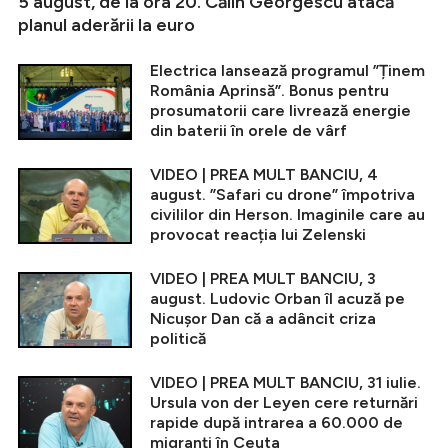
5 august, de la ora 20. Călin Georgescu atacă
planul aderării la euro
Electrica lansează programul ”Ținem
România Aprinsă”. Bonus pentru
prosumatorii care livrează energie
din baterii în orele de vârf
VIDEO | PREA MULT BANCIU, 4
august. ”Safari cu drone” împotriva
civililor din Herson. Imaginile care au
provocat reacția lui Zelenski
VIDEO | PREA MULT BANCIU, 3
august. Ludovic Orban îl acuză pe
Nicușor Dan că a adâncit criza
politică
VIDEO | PREA MULT BANCIU, 31 iulie.
Ursula von der Leyen cere returnări
rapide după intrarea a 60.000 de
migranți în Ceuta