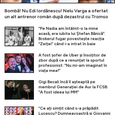
Bombă! Nu Edi Iordănescu! Nelu Varga a ofertat
un alt antrenor român după dezastrul cu Tromso
”Pe Nadia am întâlnit-o la mine
acasă, era iubita lui Ștefan Bănică”.
Brokerul fugar povestește reacția
”Zeiței” când i-a intrat în baie
A fost șofer de Uber și însoțitor de
zbor după ce a renunțat la sportul
profesionist: ”Nu mi-am imaginat în
viața mea!”
Gigi Becali încă îl așteaptă pe
membrul Generației de Aur la FCSB:
”A fost ideea lui MM”
”Ce ați simțit când s-a prăpădit
Lucescu? Dumneavoastră și Giovanni