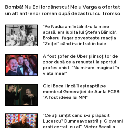
Bombă! Nu Edi Iordănescu! Nelu Varga a ofertat
un alt antrenor român după dezastrul cu Tromso
”Pe Nadia am întâlnit-o la mine
acasă, era iubita lui Ștefan Bănică”.
Brokerul fugar povestește reacția
”Zeiței” când i-a intrat în baie
A fost șofer de Uber și însoțitor de
zbor după ce a renunțat la sportul
profesionist: ”Nu mi-am imaginat în
viața mea!”
Gigi Becali încă îl așteaptă pe
membrul Generației de Aur la FCSB:
”A fost ideea lui MM”
”Ce ați simțit când s-a prăpădit
Lucescu? Dumneavoastră și Giovanni
erați certați cu el”. Victor Becali a