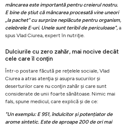
mâncarea este importantă pentru creierul nostru.
E bine de știut că mâncarea procesată vine uneori
„la pachet” cu surprize neplăcute pentru organism,
celebrele E-uri. Unele sunt teribil de periculoase",
a
spus Vlad Ciurea, expert în nutriţie.
Dulciurile cu zero zahăr, mai nocive decât
cele care îl conţin
Într-o postare făcută pe rețelele sociale, Vlad
Ciurea a atras atenţia şi asupra sucurilor şi
deserturilor care nu conţin zahăr şi care sunt
considerate de unii foarte sănătoase. Nimic mai
fals, spune medicul, care explică şi de ce:
"Un exemplu: E 951, îndulcitor și potențiator de
arome sintetic. Este de aproape 200 de ori mai