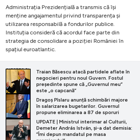
Administrația Prezidențială a transmis că își
menține angajamentul privind transparența și
utilizarea responsabilă a fondurilor publice.
Instituția consideră că acordul face parte din
strategia de consolidare a poziției României în
spațiul euroatlantic.
CITEȘTE ȘI
Traian Băsescu atacă partidele aflate în
negocieri pentru noul Guvern. Fostul
președinte spune că „Guvernul meu”
este „o capcană”
Dragoș Pîslaru anunță schimbări majore
în salarizarea bugetarilor. Guvernul
propune eliminarea a 87 de sporuri
UPDATE | Ministrul interimar al Culturii,
Demeter András István, și-a dat demisia:
”Îmi depun mandatul pe masa