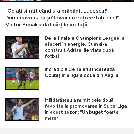
”Ce ați simțit când s-a prăpădit Lucescu?
Dumneavoastră și Giovanni erați certați cu el”.
Victor Becali a dat cărțile pe față
De la finalele Champions League la
afaceri în energie. Cum și-a
construit Adrian Ilie viața după
fotbal
Incredibil! Ce salariu încasează
Coubiș în a liga a doua din Anglia
Măldărășanu a numit cele două
favorite la promovarea în SuperLiga
în acest sezon: ”Un buget foarte
mare”