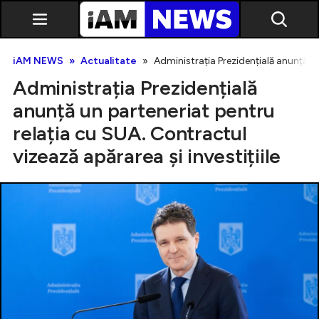
iAM NEWS
Actualitate
Administrația Prezidențială anunță un
Administrația Prezidențială
anunță un parteneriat pentru
relația cu SUA. Contractul
vizează apărarea și investițiile
Exclusiv