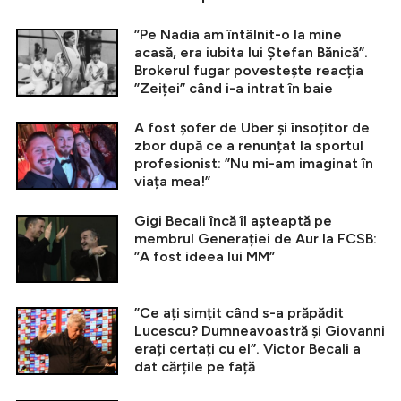
”Pe Nadia am întâlnit-o la mine
acasă, era iubita lui Ștefan Bănică”.
Brokerul fugar povestește reacția
”Zeiței” când i-a intrat în baie
A fost șofer de Uber și însoțitor de
zbor după ce a renunțat la sportul
profesionist: ”Nu mi-am imaginat în
viața mea!”
Gigi Becali încă îl așteaptă pe
membrul Generației de Aur la FCSB:
”A fost ideea lui MM”
”Ce ați simțit când s-a prăpădit
Lucescu? Dumneavoastră și Giovanni
erați certați cu el”. Victor Becali a
dat cărțile pe față