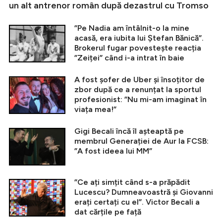
un alt antrenor român după dezastrul cu Tromso
”Pe Nadia am întâlnit-o la mine
acasă, era iubita lui Ștefan Bănică”.
Brokerul fugar povestește reacția
”Zeiței” când i-a intrat în baie
A fost șofer de Uber și însoțitor de
zbor după ce a renunțat la sportul
profesionist: ”Nu mi-am imaginat în
viața mea!”
Gigi Becali încă îl așteaptă pe
membrul Generației de Aur la FCSB:
”A fost ideea lui MM”
”Ce ați simțit când s-a prăpădit
Lucescu? Dumneavoastră și Giovanni
erați certați cu el”. Victor Becali a
dat cărțile pe față