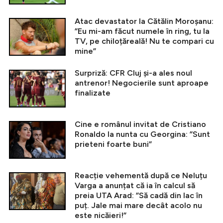
Atac devastator la Cătălin Moroșanu:
”Eu mi-am făcut numele în ring, tu la
TV, pe chiloțăreală! Nu te compari cu
mine”
Surpriză: CFR Cluj și-a ales noul
antrenor! Negocierile sunt aproape
finalizate
Cine e românul invitat de Cristiano
Ronaldo la nunta cu Georgina: ”Sunt
prieteni foarte buni”
Reacție vehementă după ce Neluțu
Varga a anunțat că ia în calcul să
preia UTA Arad: ”Să cadă din lac în
puț. Jale mai mare decât acolo nu
este nicăieri!”