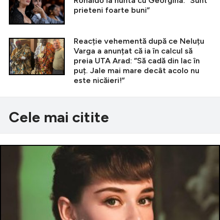
Ronaldo la nunta cu Georgina: ”Sunt
prieteni foarte buni”
Reacție vehementă după ce Neluțu
Varga a anunțat că ia în calcul să
preia UTA Arad: ”Să cadă din lac în
puț. Jale mai mare decât acolo nu
este nicăieri!”
Cele mai citite