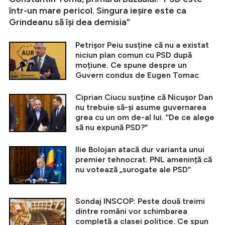
într-un mare pericol. Singura ieșire este ca
Grindeanu să își dea demisia”
Petrișor Peiu susține că nu a existat
niciun plan comun cu PSD după
moțiune. Ce spune despre un
Guvern condus de Eugen Tomac
Ciprian Ciucu susține că Nicușor Dan
nu trebuie să-și asume guvernarea
grea cu un om de-al lui. ”De ce alege
să nu expună PSD?”
Ilie Bolojan atacă dur varianta unui
premier tehnocrat. PNL amenință că
nu votează „surogate ale PSD”
Sondaj INSCOP: Peste două treimi
dintre români vor schimbarea
completă a clasei politice. Ce spun