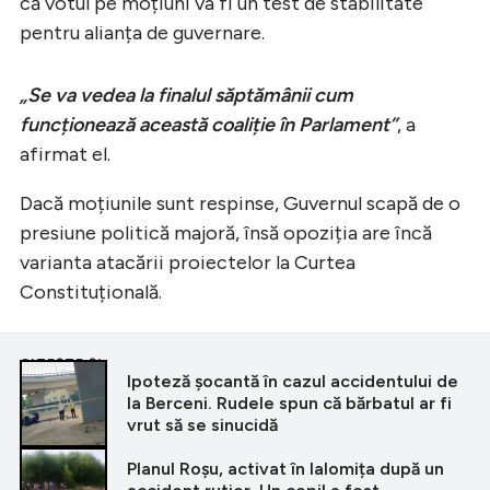
că votul pe moțiuni va fi un test de stabilitate
pentru alianța de guvernare.
„Se va vedea la finalul săptămânii cum
funcționează această coaliție în Parlament”
, a
afirmat el.
Dacă moțiunile sunt respinse, Guvernul scapă de o
presiune politică majoră, însă opoziția are încă
varianta atacării proiectelor la Curtea
Constituțională.
CITEȘTE ȘI
Ipoteză șocantă în cazul accidentului de
la Berceni. Rudele spun că bărbatul ar fi
vrut să se sinucidă
Planul Roșu, activat în Ialomița după un