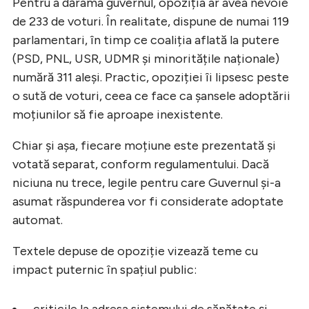
Pentru a dărâma guvernul, opoziția ar avea nevoie
de 233 de voturi. În realitate, dispune de numai 119
parlamentari, în timp ce coaliția aflată la putere
(PSD, PNL, USR, UDMR și minoritățile naționale)
numără 311 aleși. Practic, opoziției îi lipsesc peste
o sută de voturi, ceea ce face ca șansele adoptării
moțiunilor să fie aproape inexistente.
Chiar și așa, fiecare moțiune este prezentată și
votată separat, conform regulamentului. Dacă
niciuna nu trece, legile pentru care Guvernul și-a
asumat răspunderea vor fi considerate adoptate
automat.
Textele depuse de opoziție vizează teme cu
impact puternic în spațiul public:
criticile la adresa sistemului de sănătate și