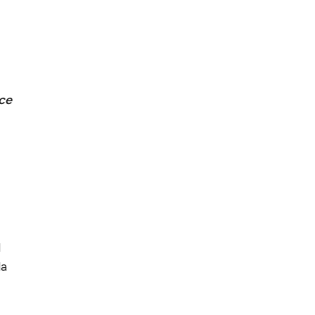
 ce
l
la