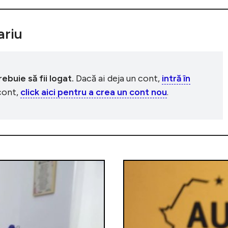
riu
buie să fii logat.
Dacă ai deja un cont,
intră în
 cont,
click aici pentru a crea un cont nou
.