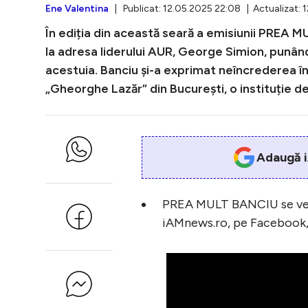
Ene Valentina
| Publicat: 12.05.2025 22:08 | Actualizat: 
În ediția din această seară a emisiunii PREA M
la adresa liderului AUR, George Simion, punând 
acestuia. Banciu și-a exprimat neîncrederea în 
„Gheorghe Lazăr” din București, o instituție de
Adaugă i
PREA MULT BANCIU se vede î
iAMnews.ro, pe Facebook,