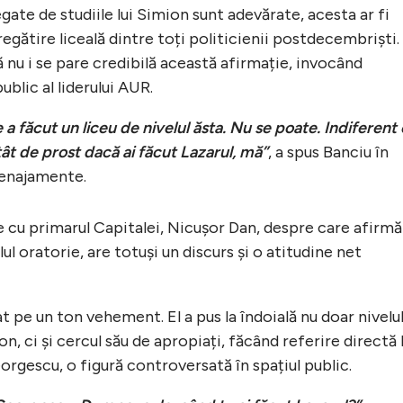
legate de studiile lui Simion sunt adevărate, acesta ar fi
egătire liceală dintre toți politicienii postdecembriști.
că nu i se pare credibilă această afirmație, invocând
blic al liderului AUR.
a făcut un liceu de nivelul ăsta. Nu se poate. Indiferent
atât de prost dacă ai făcut Lazarul, mă”
, a spus Banciu în
 menajamente.
e cu primarul Capitalei, Nicușor Dan, despre care afirmă
lul oratorie, are totuși un discurs și o atitudine net
at pe un ton vehement. El a pus la îndoială nu doar nivelu
n, ci și cercul său de apropiați, făcând referire directă 
orgescu, o figură controversată în spațiul public.