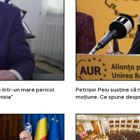
 într-un mare pericol.
Petrișor Peiu susține că
misia”
moțiune. Ce spune desp
Ciprian Ciucu susține că Nicușor D