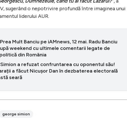
n Georgescu, Dumnezeule, când tu ai făcut Lazarul?”
, a
TV, sugerând o nepotrivire profundă între imaginea unui
amentul liderului AUR.
 Prea Mult Banciu pe iAMnews, 12 mai. Radu Banciu
după weekend cu ultimele comentarii legate de
 politică din România
Simion a refuzat confruntarea cu oponentul său!
rații a făcut Nicușor Dan în dezbaterea electorală
astă seară
george simion