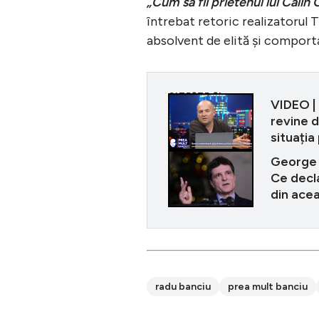
„Cum să fii prietenul lui Căli
întrebat retoric realizatorul 
absolvent de elită și comport
CITEȘTE ȘI
VIDEO |
revine 
situația
George 
Ce decla
din ace
radu banciu
prea mult banciu