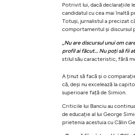
Potrivit lui, dacă declarațiile 
candidatul cu cea mai înaltă pr
Totuși, jurnalistul a precizat 
comportamentul și discursul pu
„Nu are discursul unui om care 
profil ai făcut… Nu poți să fii 
stilul său caracteristic, fără
A ținut să facă și o comparați
că, deși nu excelează la capito
superioare față de Simion.
Criticile lui Banciu au continu
de educație al lui George Simio
prietenia acestuia cu Călin Ge