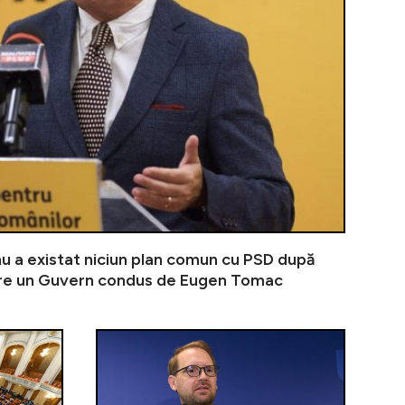
 nu a existat niciun plan comun cu PSD după
re un Guvern condus de Eugen Tomac
an nu trebuie să-și asume guvernarea grea cu un om de-al
Ilie Bolojan atacă dur varianta unui premier tehno
Sondaj INSC