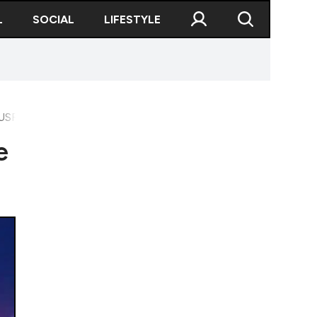
L
SOCIAL
LIFESTYLE
 USR
e