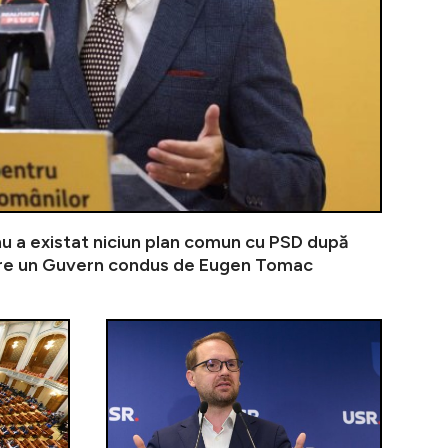
 nu a existat niciun plan comun cu PSD după
re un Guvern condus de Eugen Tomac
an nu trebuie să-și asume guvernarea grea cu un om de-al
Ilie Bolojan atacă dur varianta unui premier tehno
Sondaj INSC