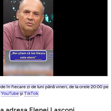
n fiecare zi de luni până vineri, de la orele 20:00 pe
,
YouTube
și
TikTok
.
la adresa Elenei Lasconi