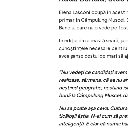
Elena Lasconi ocupă în acest 
primar în Câmpulung Muscel. 
Banciu, care nu o vede pe fost
În ediția din această seară, ju
cunoștințele necesare pentru 
avea șanse destul de mari să a
”Nu vedeți ce candidați avem?
realizase, sărmana, că ea nu ar
neștiind geografie, neștiind is
bună la Câmpulung Muscel, dar
Nu se poate așa ceva. Cultura 
ticăloșii ăștia. N-ai cum să pre
inteligență. E clar că numai ha