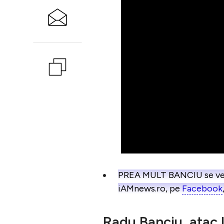
PREA MULT BANCIU se vede î
iAMnews.ro, pe
Facebook
Radu Banciu, atac 