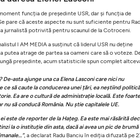
moment funcția de președinte USR, dar și funcția de
Se pare că aceste aspecte nu sunt suficiente pentru Ra
a jurnalistă potrivită pentru scaunul de la Cotroceni.
rnalistul I AM MEDIA a susținut că liderul USR nu deține
a putea atrage de partea sa oameni care să o voteze. D
jungă președinte, acum statisticile spun complet altcev
 De-asta ajunge una ca Elena Lasconi care nici nu
e ce să caute la conducerea unei țări, ea neștiind politică
torie. Ea are o cultură de administrație locală. Este foart
 nu să conducă România. Nu știe capitalele UE.
ei este de reporter de la Hațeg. Ea este mai răsărită dec
tinzi la o instituție din asta, dacă ai avea un pic de brumă
imanale...”
, a declarat Radu Banciu în ediția difuzată pe 2