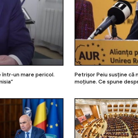
 într-un mare pericol.
Petrișor Peiu susține că
misia”
moțiune. Ce spune desp
Ciprian Ciucu susține că Nicușor D