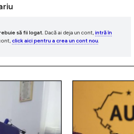
riu
buie să fii logat.
Dacă ai deja un cont,
intră în
 cont,
click aici pentru a crea un cont nou
.