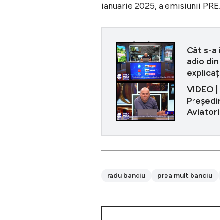
ianuarie 2025, a emisiunii P
CITEȘTE ȘI
Cât s-a 
adio din
explicaț
VIDEO |
Președin
Aviatori
radu banciu
prea mult banciu