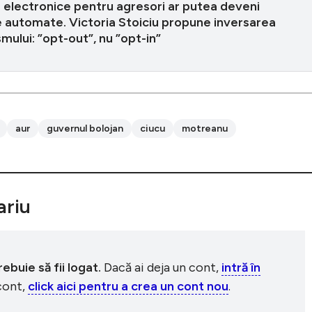
e electronice pentru agresori ar putea deveni
 automate. Victoria Stoiciu propune inversarea
ului: ”opt-out”, nu ”opt-in”
aur
guvernul bolojan
ciucu
motreanu
riu
buie să fii logat.
Dacă ai deja un cont,
intră în
 cont,
click aici pentru a crea un cont nou
.