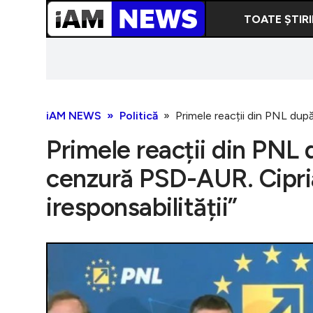
TOATE ȘTIRI
iAM NEWS
Politică
Primele reacții din PNL după
Primele reacții din PNL 
cenzură PSD-AUR. Cipri
iresponsabilității”