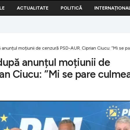
LE
ACTUALITATE
POLITICĂ
INTERNAȚIONA
 anunțul moțiunii de cenzură PSD-AUR. Ciprian Ciucu: ”Mi se par
după anunțul moțiunii de
an Ciucu: ”Mi se pare culme