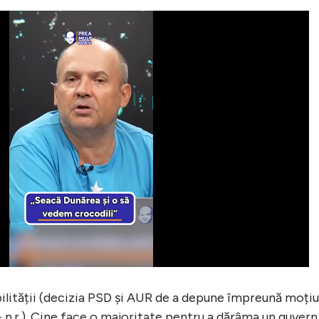
ilității (decizia PSD și AUR de a depune împreună moți
 n.r.). Cine face o majoritate pentru a dărâma un guvern