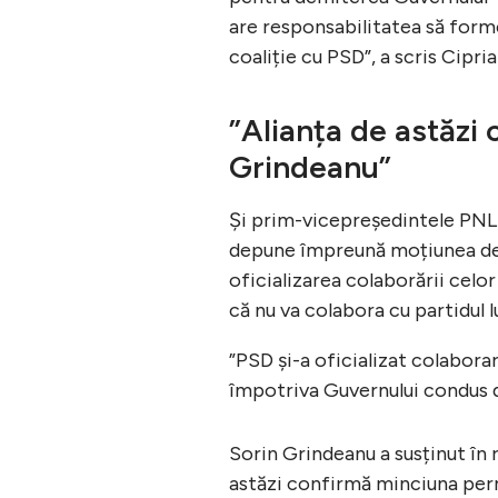
are responsabilitatea să formez
coaliție cu PSD”, a scris Cipr
”Alianța de astăzi
Grindeanu”
Și prim-vicepreședintele PNL
depune împreună moțiunea de 
oficializarea colaborării celo
că nu va colabora cu partidul 
”PSD și-a oficializat colabor
împotriva Guvernului condus de
Sorin Grindeanu a susținut în 
astăzi confirmă minciuna per