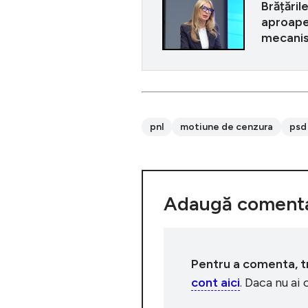
Brățăril
aproape
mecanism
pnl
motiune de cenzura
psd
Adaugă comenta
Pentru a comenta, tre
cont aici
. Daca nu ai