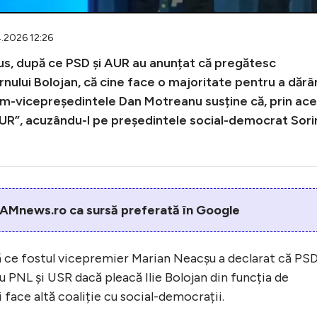
4.2026 12:26
us, după ce PSD și AUR au anunțat că pregătesc
ului Bolojan, că cine face o majoritate pentru a dăr
 Prim-vicepreședintele Dan Motreanu susține că, prin ac
AUR”, acuzându-l pe președintele social-democrat Sori
AMnews.ro ca sursă preferată în Google
ă ce fostul vicepremier Marian Neacșu a declarat că PS
cu PNL și USR dacă pleacă Ilie Bolojan din funcția de
i face altă coaliție cu social-democrații.