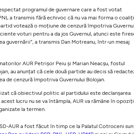
a respectat programul de guvernare care a fost votat
PNL a transmis fără echivoc că nu va mai forma o coaliț
 partid votează o moțiune de cenzură împotriva Guvernul
iente voturi pentru a da jos Guvernul, atunci este fires
tea guvernării”, a transmis Dan Motreanu, într-un mesaj
senatorilor AUR Petrișor Peiu și Marian Neacșu, fostul
jan, au anunțat că cele două partide au decis să redacte
ea de cenzură împotriva Guvernului Bolojan.
zat că obiectivul politic al partidului este declanșarea
ă acest lucru nu se va întâmpla, AUR va rămâne în opoziț
rganizate la termen.
SD-AUR a fost făcut în timp ce la Palatul Cotroceni sun