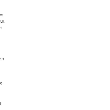
ie
ui.
c
ze
ie
t