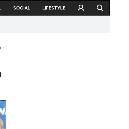
L
SOCIAL
LIFESTYLE
e culmea iresponsabilității”
a