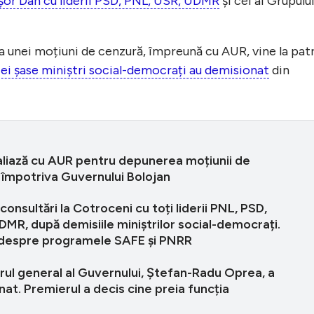
ușor Dan cu liderii PSD, PNL, USR, UDMR
și cei ai Grupulu
 unei moțiuni de cenzură, împreună cu AUR, vine la pat
cei șase miniștri social-democrați au demisionat
din
aliază cu AUR pentru depunerea moțiunii de
 împotriva Guvernului Bolojan
consultări la Cotroceni cu toți liderii PNL, PSD,
DMR, după demisiile miniștrilor social-democrați.
i despre programele SAFE și PNRR
rul general al Guvernului, Ştefan-Radu Oprea, a
at. Premierul a decis cine preia funcția