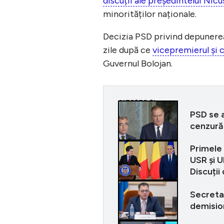
discuții ale președintelui Nic
minorităților naționale.
Decizia PSD privind depunerea
zile după ce
vicepremierul și 
Guvernul Bolojan.
CITEȘTE ȘI
PSD se 
cenzură
Primele 
USR și U
Discuți
Secreta
demision