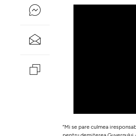
”Mi se pare culmea iresponsab
pentru demiterea Guvernului -