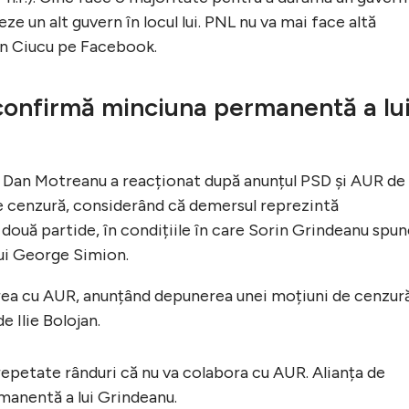
e un alt guvern în locul lui. PNL nu va mai face altă
ian Ciucu pe Facebook.
 confirmă minciuna permanentă a lu
 Dan Motreanu a reacționat după anunțul PSD și AUR de
cenzură, considerând că demersul reprezintă
r două partide, în condițiile în care Sorin Grindeanu spu
lui George Simion.
area cu AUR, anunțând depunerea unei moțiuni de cenzur
 Ilie Bolojan.
repetate rânduri că nu va colabora cu AUR. Alianța de
manentă a lui Grindeanu.