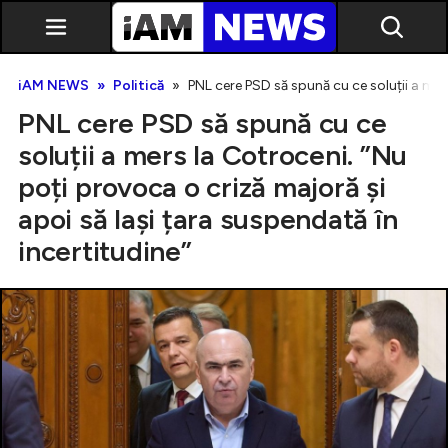
iAM NEWS
Politică
PNL cere PSD să spună cu ce soluții a mer
PNL cere PSD să spună cu ce
soluții a mers la Cotroceni. ”Nu
poți provoca o criză majoră și
apoi să lași țara suspendată în
Exclusiv
incertitudine”