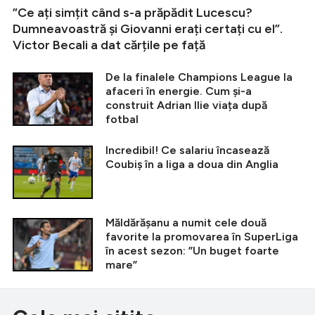
”Ce ați simțit când s-a prăpădit Lucescu?
Dumneavoastră și Giovanni erați certați cu el”.
Victor Becali a dat cărțile pe față
De la finalele Champions League la
afaceri în energie. Cum și-a
construit Adrian Ilie viața după
fotbal
Incredibil! Ce salariu încasează
Coubiș în a liga a doua din Anglia
Măldărășanu a numit cele două
favorite la promovarea în SuperLiga
în acest sezon: ”Un buget foarte
mare”