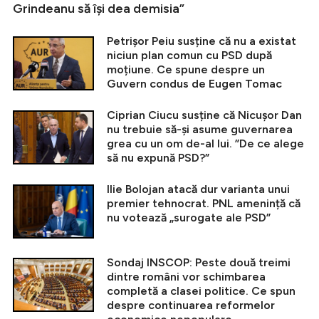
Grindeanu să își dea demisia”
Petrișor Peiu susține că nu a existat
niciun plan comun cu PSD după
moțiune. Ce spune despre un
Guvern condus de Eugen Tomac
Ciprian Ciucu susține că Nicușor Dan
nu trebuie să-și asume guvernarea
grea cu un om de-al lui. ”De ce alege
să nu expună PSD?”
Ilie Bolojan atacă dur varianta unui
premier tehnocrat. PNL amenință că
nu votează „surogate ale PSD”
Sondaj INSCOP: Peste două treimi
dintre români vor schimbarea
completă a clasei politice. Ce spun
despre continuarea reformelor