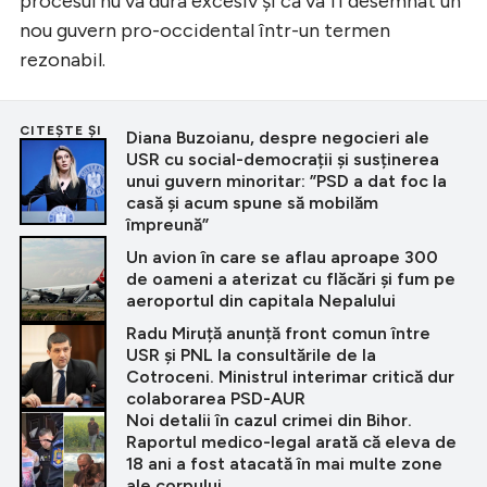
procesul nu va dura excesiv și că va fi desemnat un
nou guvern pro-occidental într-un termen
rezonabil.
CITEȘTE ȘI
Diana Buzoianu, despre negocieri ale
USR cu social-democrații și susținerea
unui guvern minoritar: ”PSD a dat foc la
casă și acum spune să mobilăm
împreună”
Un avion în care se aflau aproape 300
de oameni a aterizat cu flăcări și fum pe
aeroportul din capitala Nepalului
Radu Miruță anunță front comun între
USR și PNL la consultările de la
Cotroceni. Ministrul interimar critică dur
colaborarea PSD-AUR
Noi detalii în cazul crimei din Bihor.
Raportul medico-legal arată că eleva de
18 ani a fost atacată în mai multe zone
ale corpului