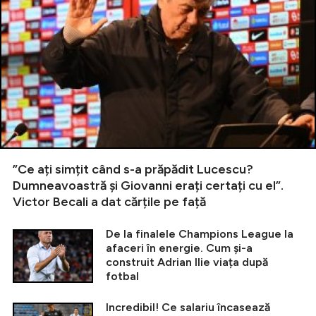
”Ce ați simțit când s-a prăpădit Lucescu?
Dumneavoastră și Giovanni erați certați cu el”.
Victor Becali a dat cărțile pe față
De la finalele Champions League la
afaceri în energie. Cum și-a
construit Adrian Ilie viața după
fotbal
Incredibil! Ce salariu încasează