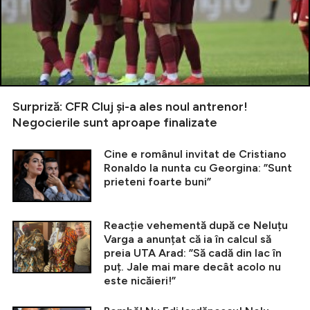
Surpriză: CFR Cluj și-a ales noul antrenor!
Negocierile sunt aproape finalizate
Cine e românul invitat de Cristiano
Ronaldo la nunta cu Georgina: ”Sunt
prieteni foarte buni”
Reacție vehementă după ce Neluțu
Varga a anunțat că ia în calcul să
preia UTA Arad: ”Să cadă din lac în
puț. Jale mai mare decât acolo nu
este nicăieri!”