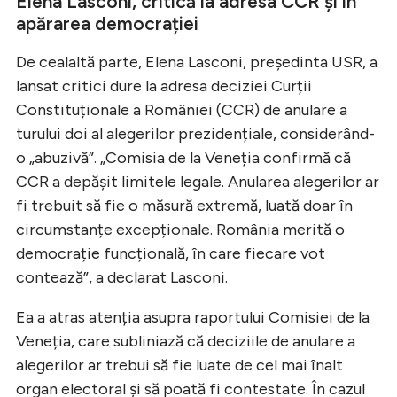
Elena Lasconi, critică la adresa CCR și în
apărarea democrației
De cealaltă parte, Elena Lasconi, președinta USR, a
lansat critici dure la adresa deciziei Curții
Constituționale a României (CCR) de anulare a
turului doi al alegerilor prezidențiale, considerând-
o „abuzivă”. „Comisia de la Veneția confirmă că
CCR a depășit limitele legale. Anularea alegerilor ar
fi trebuit să fie o măsură extremă, luată doar în
circumstanțe excepționale. România merită o
democrație funcțională, în care fiecare vot
contează”, a declarat Lasconi.
Ea a atras atenția asupra raportului Comisiei de la
Veneția, care subliniază că deciziile de anulare a
alegerilor ar trebui să fie luate de cel mai înalt
organ electoral și să poată fi contestate. În cazul