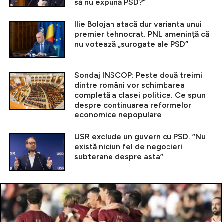
să nu expună PSD?”
Ilie Bolojan atacă dur varianta unui
premier tehnocrat. PNL amenință că
nu votează „surogate ale PSD”
Sondaj INSCOP: Peste două treimi
dintre români vor schimbarea
completă a clasei politice. Ce spun
despre continuarea reformelor
economice nepopulare
USR exclude un guvern cu PSD. ”Nu
există niciun fel de negocieri
subterane despre asta”