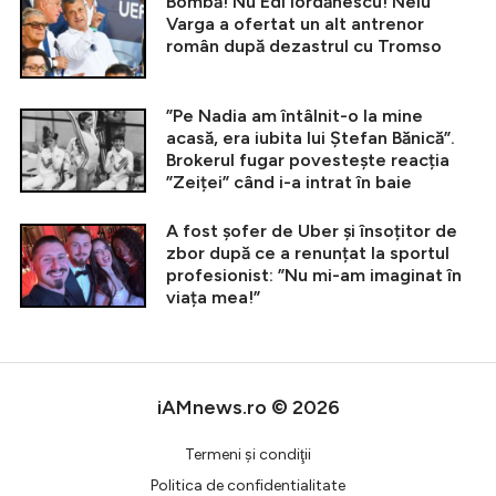
Bombă! Nu Edi Iordănescu! Nelu
Varga a ofertat un alt antrenor
român după dezastrul cu Tromso
”Pe Nadia am întâlnit-o la mine
acasă, era iubita lui Ștefan Bănică”.
Brokerul fugar povestește reacția
”Zeiței” când i-a intrat în baie
A fost șofer de Uber și însoțitor de
zbor după ce a renunțat la sportul
profesionist: ”Nu mi-am imaginat în
viața mea!”
iAMnews.ro © 2026
Termeni şi condiţii
Politica de confidentialitate