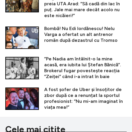
preia UTA Arad: ”Să cadă din lac în
puț. Jale mai mare decât acolo nu
este nicăieri!”
Bombă! Nu Edi Iordănescu! Nelu
Varga a ofertat un alt antrenor
român după dezastrul cu Tromso
”Pe Nadia am întâlnit-o la mine
acasă, era iubita lui Ștefan Bănică”.
Brokerul fugar povestește reacția
”Zeiței” când i-a intrat în baie
A fost șofer de Uber și însoțitor de
zbor după ce a renunțat la sportul
profesionist: ”Nu mi-am imaginat în
viața mea!”
Cele mai citite