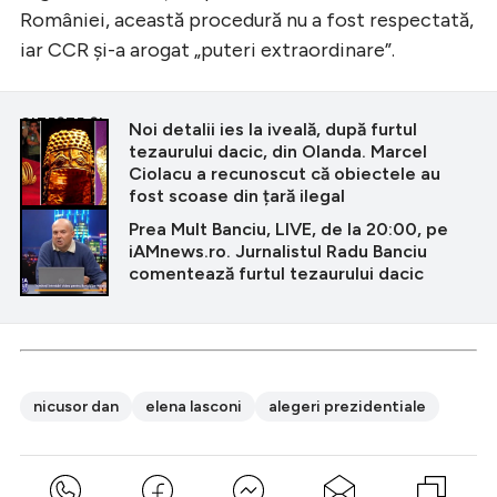
României, această procedură nu a fost respectată,
iar CCR și-a arogat „puteri extraordinare”.
CITEȘTE ȘI
Noi detalii ies la iveală, după furtul
tezaurului dacic, din Olanda. Marcel
Ciolacu a recunoscut că obiectele au
fost scoase din țară ilegal
Prea Mult Banciu, LIVE, de la 20:00, pe
iAMnews.ro. Jurnalistul Radu Banciu
comentează furtul tezaurului dacic
nicusor dan
elena lasconi
alegeri prezidentiale