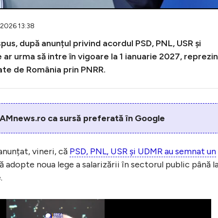
.2026 13:38
 spus, după anunțul privind acordul PSD, PNL, USR și
e ar urma să intre în vigoare la 1 ianuarie 2027, reprezi
ate de România prin PNRR.
AMnews.ro ca sursă preferată în Google
anunțat, vineri, că
PSD, PNL, USR și UDMR au semnat un
 adopte noua lege a salarizării în sectorul public până l
.