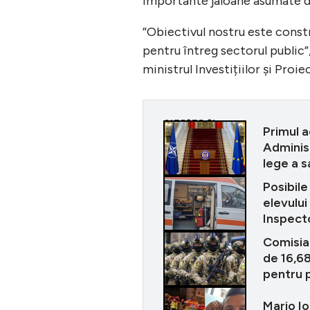
importante jaloane asumate 
”Obiectivul nostru este constru
pentru întreg sectorul public”,
ministrul Investițiilor și Proi
CITEȘTE ȘI
Primul a
Administ
lege a s
Posibile
elevului
Inspecto
Comisia
de 16,68
pentru 
Mario Io