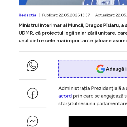
Redactia
| Publicat: 22.05.2026 13:37 | Actualizat: 22.05
Ministrul interimar al Muncii, Dragoș Pîslaru, a
UDMR, că proiectul legii salarizării unitare, car
unul dintre cele mai importante jaloane asum
Adaugă i
Administrația Prezidențială a 
acord
prin care se angajează să
sfârșitul sesiunii parlamentare