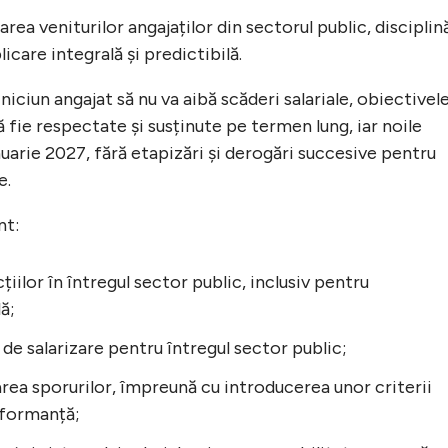
area veniturilor angajaților din sectorul public, disciplin
icare integrală și predictibilă.
 niciun angajat să nu va aibă scăderi salariale, obiectivel
fie respectate și susținute pe termen lung, iar noile
nuarie 2027, fără etapizări și derogări succesive pentru
e.
nt:
țiilor în întregul sector public, inclusiv pentru
ă;
 de salarizare pentru întregul sector public;
area sporurilor, împreună cu introducerea unor criterii
erformanță;