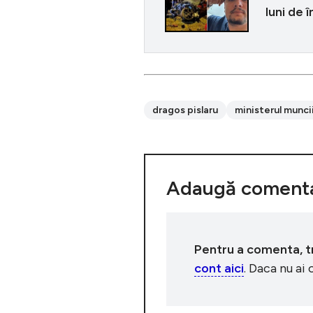
luni de 
dragos pislaru
ministerul munci
Adaugă comenta
Pentru a comenta, tre
cont aici
. Daca nu ai