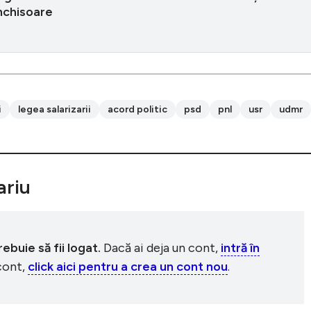
închisoare
i
legea salarizarii
acord politic
psd
pnl
usr
udmr
riu
buie să fii logat.
Dacă ai deja un cont,
intră în
 cont,
click aici pentru a crea un cont nou
.