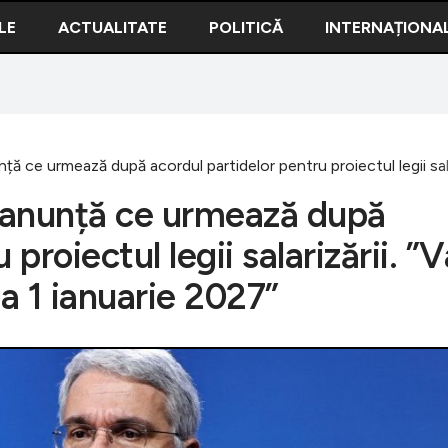
LE
ACTUALITATE
POLITICĂ
INTERNAȚIONA
ță ce urmează după acordul partidelor pentru proiectul legii salari
u anunță ce urmează după
proiectul legii salarizării. ”V
la 1 ianuarie 2027”