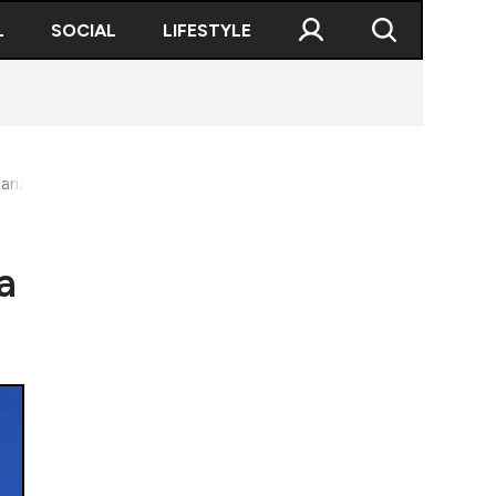
L
SOCIAL
LIFESTYLE
zării. ”Va intra integral în vigoare la 1 ianuarie 2027”
a