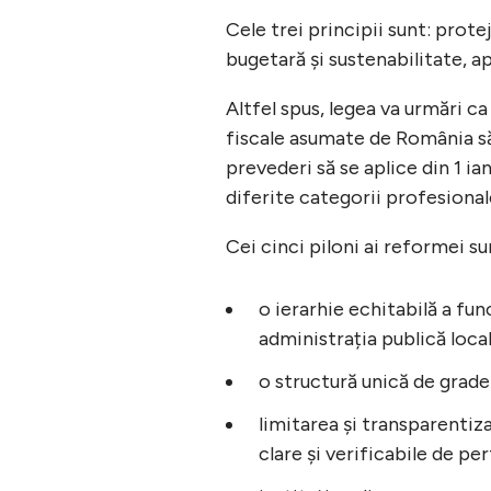
Cele trei principii sunt: protej
bugetară și sustenabilitate, apl
Altfel spus, legea va urmări ca
fiscale asumate de România să 
prevederi să se aplice din 1 ia
diferite categorii profesional
Cei cinci piloni ai reformei su
o ierarhie echitabilă a func
administrația publică local
o structură unică de grade
limitarea și transparentiz
clare și verificabile de p