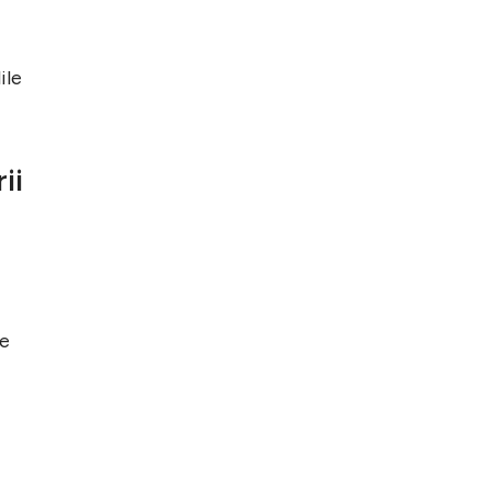
ile
ii
De