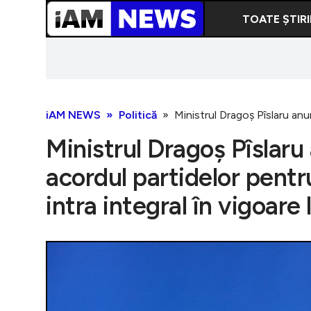
TOATE ȘTIRI
iAM NEWS
Politică
Ministrul Dragoș Pîslaru anun
Ministrul Dragoș Pîslar
acordul partidelor pentru 
intra integral în vigoare 