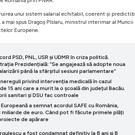
de România prin PNRR.
irea unui sistem salarial echitabil, coerent și predictib
 a mai spus Dragoș Pîslaru, ministrul interimar al Muncii 
ectelor Europene.
cord PSD, PNL, USR și UDMR în criza politică.
rația Prezidențială: ”Se angajează să adopte noua
alarizării până la sfârșitul sesiuni parlamentare”
 nereguli privind intervenția medicală în cazul
 de 15 ani care a murit la o școală din județul Bacău.
rii sanitari și DSU fac controale
 Europeană a semnat acordul SAFE cu România,
 miliarde de euro. Când pot fi făcute primele plăți
proiecte de apărare
rgulescu a fost condamnat definitiv la 8 ani și 8