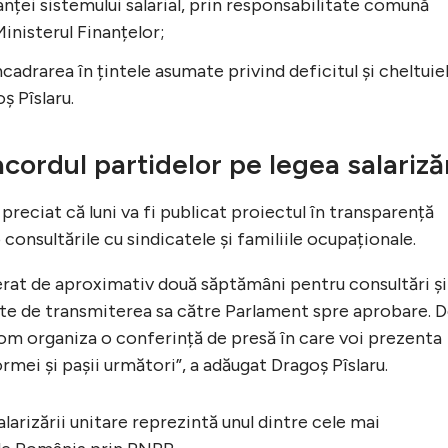
anței sistemului salarial, prin responsabilitate comună
Ministerul Finanțelor;
ncadrarea în țintele asumate privind deficitul și cheltuiel
ș Pîslaru.
ordul partidelor pe legea salarizăr
 preciat că luni va fi publicat proiectul în transparență
 consultările cu sindicatele și familiile ocupaționale.
erat de aproximativ două săptămâni pentru consultări și
inte de transmiterea sa către Parlament spre aprobare. 
m organiza o conferință de presă în care voi prezenta
rmei și pașii următori”, a adăugat Dragoș Pîslaru.
alarizării unitare reprezintă unul dintre cele mai