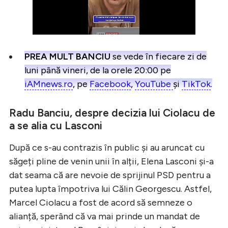
PREA MULT BANCIU
se vede în fiecare zi de
luni până vineri, de la orele 20:00 pe
iAMnews.ro
, pe
Facebook
,
YouTube
și
TikTok
.
Radu Banciu, despre decizia lui Ciolacu de
a se alia cu Lasconi
După ce s-au contrazis în public și au aruncat cu
săgeți pline de venin unii în alții, Elena Lasconi și-a
dat seama că are nevoie de sprijinul PSD pentru a
putea lupta împotriva lui Călin Georgescu. Astfel,
Marcel Ciolacu a fost de acord să semneze o
alianță, sperând că va mai prinde un mandat de