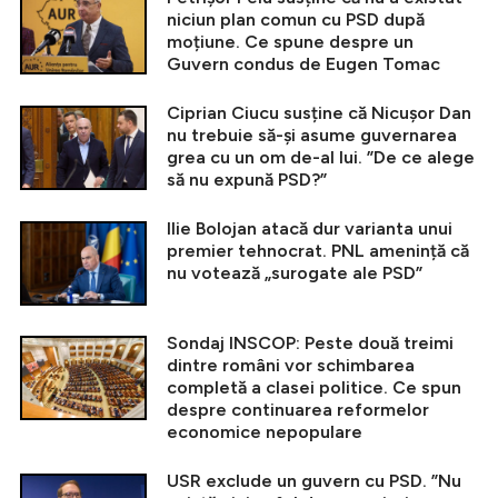
niciun plan comun cu PSD după
moțiune. Ce spune despre un
Guvern condus de Eugen Tomac
Ciprian Ciucu susține că Nicușor Dan
nu trebuie să-și asume guvernarea
grea cu un om de-al lui. ”De ce alege
să nu expună PSD?”
Ilie Bolojan atacă dur varianta unui
premier tehnocrat. PNL amenință că
nu votează „surogate ale PSD”
Sondaj INSCOP: Peste două treimi
dintre români vor schimbarea
completă a clasei politice. Ce spun
despre continuarea reformelor
economice nepopulare
USR exclude un guvern cu PSD. ”Nu