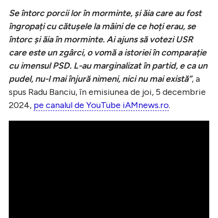
Se întorc porcii lor în morminte, și ăia care au fost
îngropați cu cătușele la mâini de ce hoți erau, se
întorc și ăia în morminte. Ai ajuns să votezi USR
care este un zgârci, o vomă a istoriei în comparație
cu imensul PSD. L-au marginalizat în partid, e ca un
pudel, nu-l mai înjură nimeni, nici nu mai există”
, a
spus Radu Banciu, în emisiunea de joi, 5 decembrie
2024,
pe canalul de YouTube iAMnews.ro
.