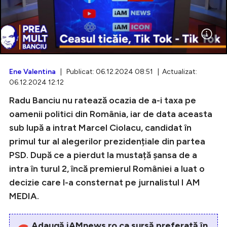
Intră în cont
Creează cont
Ene Valentina
| Publicat: 06.12.2024 08:51 | Actualizat:
06.12.2024 12:12
Radu Banciu nu ratează ocazia de a-i taxa pe
oamenii politici din România, iar de data aceasta
sub lupă a intrat Marcel Ciolacu, candidat în
primul tur al alegerilor prezidențiale din partea
PSD. După ce a pierdut la mustață șansa de a
intra în turul 2, încă premierul României a luat o
decizie care l-a consternat pe jurnalistul I AM
MEDIA.
Adaugă iAMnews.ro ca sursă preferată în