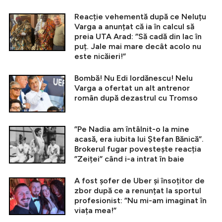
Reacție vehementă după ce Neluțu
Varga a anunțat că ia în calcul să
preia UTA Arad: ”Să cadă din lac în
puț. Jale mai mare decât acolo nu
este nicăieri!”
Bombă! Nu Edi Iordănescu! Nelu
Varga a ofertat un alt antrenor
român după dezastrul cu Tromso
”Pe Nadia am întâlnit-o la mine
acasă, era iubita lui Ștefan Bănică”.
Brokerul fugar povestește reacția
”Zeiței” când i-a intrat în baie
A fost șofer de Uber și însoțitor de
zbor după ce a renunțat la sportul
profesionist: ”Nu mi-am imaginat în
viața mea!”