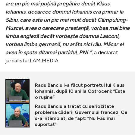
are un pic mai puțină pregătire decât Klaus
Iohannis, deoarece domnul Iohannis era primar la
Sibiu, care este un pic mai mult decât Câmpulung-
Muscel, avea o oarecare prestanță, vorbea mai bine
limba engleză decât vorbește doamna Lasconi,
vorbea limba germană, nu arăta nici rău. Măcar el
avea în spate ditamai partidul, PNL”
, a declarat
jurnalistul I AM MEDIA.
CITEȘTE ȘI
Radu Banciu i-a făcut portretul lui Klaus
Iohannis, după 10 ani la Cotroceni: ”Este
o rușine”
Radu Banciu a tratat cu seriozitate
problema căderii Guvernului francez. Ce
s-a întâmplat, de fapt: ”Nu l-au mai
suportat”