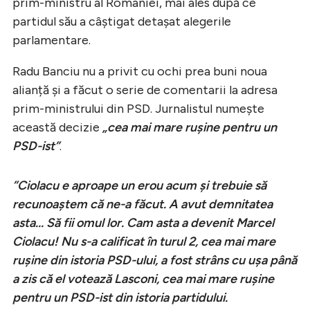
prim-ministru al României, mai ales după ce
partidul său a câștigat detașat alegerile
parlamentare.
Radu Banciu nu a privit cu ochi prea buni noua
alianță și a făcut o serie de comentarii la adresa
prim-ministrului din PSD. Jurnalistul numește
această decizie
„cea mai mare rușine pentru un
PSD-ist”
.
”Ciolacu e aproape un erou acum și trebuie să
recunoaștem că ne-a făcut. A avut demnitatea
asta... Să fii omul lor. Cam asta a devenit Marcel
Ciolacu! Nu s-a calificat în turul 2, cea mai mare
rușine din istoria PSD-ului, a fost strâns cu ușa până
a zis că el votează Lasconi, cea mai mare rușine
pentru un PSD-ist din istoria partidului.