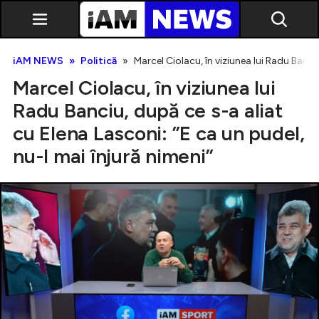
iAM NEWS
Politică
Marcel Ciolacu, în viziunea lui Radu Banci
Marcel Ciolacu, în viziunea lui
Radu Banciu, după ce s-a aliat
cu Elena Lasconi: ”E ca un pudel,
nu-l mai înjură nimeni”
Exclusiv