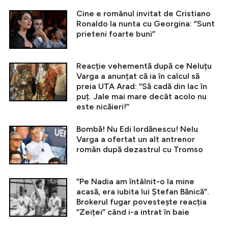
Cine e românul invitat de Cristiano
Ronaldo la nunta cu Georgina: ”Sunt
prieteni foarte buni”
Reacție vehementă după ce Neluțu
Varga a anunțat că ia în calcul să
preia UTA Arad: ”Să cadă din lac în
puț. Jale mai mare decât acolo nu
este nicăieri!”
Bombă! Nu Edi Iordănescu! Nelu
Varga a ofertat un alt antrenor
român după dezastrul cu Tromso
”Pe Nadia am întâlnit-o la mine
acasă, era iubita lui Ștefan Bănică”.
Brokerul fugar povestește reacția
”Zeiței” când i-a intrat în baie