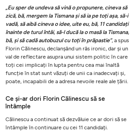
„Eu sper de undeva să vină o propunere, cineva să
zică, bă, mergem la Tismana și să ia pe toți așa, să-i
vadă, să aibă cineva o idee, uite eu, bă, 11 candidați
înainte de turul întâi, să-l ducă la o masă la Tismana,
bă, și să cadă autobuzul cu toți în prăpastie”
, a spus
Florin Călinescu, declanșând un râs ironic, dar și un
val de reflectare asupra unui sistem politic în care
toți cei implicați în lupta pentru cea mai înaltă
funcție în stat sunt văzuți de unii ca inadecvați și,
poate, incapabili de a adresa nevoile reale ale țării.
Ce și-ar dori Florin Călinescu să se
întâmple
Călinescu a continuat să dezvăluie ce ar dori să se
întâmple în continuare cu cei 11 candidați.