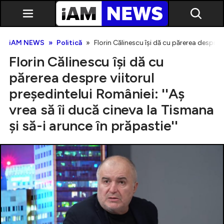
iAM NEWS
Politică
Florin Călinescu își dă cu părerea despre v
Florin Călinescu își dă cu
părerea despre viitorul
președintelui României: ''Aș
vrea să îi ducă cineva la Tismana
Exclusiv
și să-i arunce în prăpastie''