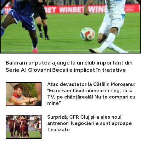
Baiaram ar putea ajunge la un club important din
Serie A! Giovanni Becali e implicat în tratative
Atac devastator la Cătălin Moroșanu:
”Eu mi-am făcut numele în ring, tu la
TV, pe chiloțăreală! Nu te compari cu
mine”
Surpriză: CFR Cluj și-a ales noul
antrenor! Negocierile sunt aproape
finalizate