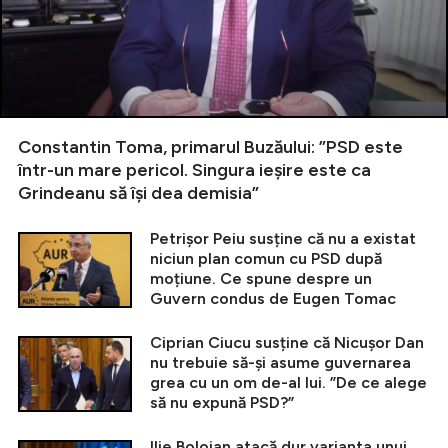
Constantin Toma, primarul Buzăului: ”PSD este
într-un mare pericol. Singura ieșire este ca
Grindeanu să își dea demisia”
Petrișor Peiu susține că nu a existat
niciun plan comun cu PSD după
moțiune. Ce spune despre un
Guvern condus de Eugen Tomac
Ciprian Ciucu susține că Nicușor Dan
nu trebuie să-și asume guvernarea
grea cu un om de-al lui. ”De ce alege
să nu expună PSD?”
Ilie Bolojan atacă dur varianta unui