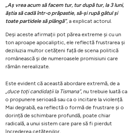
„Aș vrea acum să facem tur, tur după tur, la 3 luni,
ăștia să cadă într-o prăpastie, să-și rupă gâtul și
toate partidele să plângă”
, a explicat actorul.
Deși aceste afirmații pot părea extreme și cu un
ton aproape apocaliptic, ele reflectă frustrarea și
deziluzia multor cetățeni față de scena politică
românească și de numeroasele promisiuni care
rămân nerealizate.
Este evident că această abordare extremă, de a
„duce toți candidații la Tismana”
, nu trebuie luată ca
o propunere serioasă sau ca o incitare la violență.
Mai degrabă, ea reflectă o formă de frustrare și o
dorință de schimbare profundă, poate chiar
radicală, a unui sistem care pare să fi pierdut
încrederea cetățenilor.