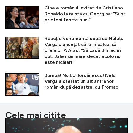
Cine e românul invitat de Cristiano
Ronaldo la nunta cu Georgina: ”Sunt
prieteni foarte buni”
Reacție vehementă după ce Neluțu
Varga a anunțat că ia în calcul să
preia UTA Arad: ”Să cadă din lac în
puț. Jale mai mare decât acolo nu
este nicăieri!”
Bombă! Nu Edi Iordănescu! Nelu
Varga a ofertat un alt antrenor
român după dezastrul cu Tromso
Cele mai citite