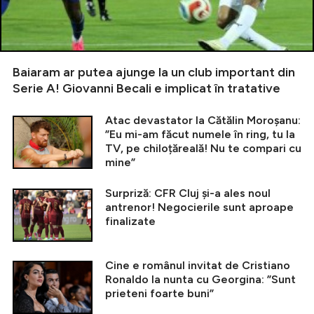
Baiaram ar putea ajunge la un club important din
Serie A! Giovanni Becali e implicat în tratative
Atac devastator la Cătălin Moroșanu:
”Eu mi-am făcut numele în ring, tu la
TV, pe chiloțăreală! Nu te compari cu
mine”
Surpriză: CFR Cluj și-a ales noul
antrenor! Negocierile sunt aproape
finalizate
Cine e românul invitat de Cristiano
Ronaldo la nunta cu Georgina: ”Sunt
prieteni foarte buni”