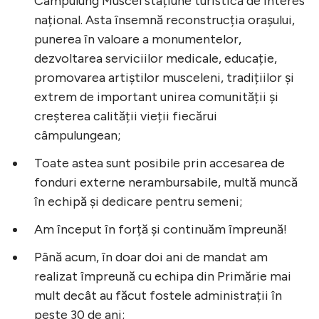
Câmpulung Muscel stațiune turistică de interes
național. Asta însemnă reconstrucția orașului,
punerea în valoare a monumentelor,
dezvoltarea serviciilor medicale, educație,
promovarea artiștilor musceleni, tradițiilor și
extrem de important unirea comunității și
creșterea calității vieții fiecărui
câmpulungean;
Toate astea sunt posibile prin accesarea de
fonduri externe nerambursabile, multă muncă
în echipă și dedicare pentru semeni;
Am început în forță și continuăm împreună!
Până acum, în doar doi ani de mandat am
realizat împreună cu echipa din Primărie mai
mult decât au făcut fostele administrații în
peste 30 de ani;