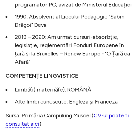
programator PC, avizat de Ministerul Educației
1990: Absolvent al Liceului Pedagogic "Sabin
Drăgoi" Deva
2019 – 2020: Am urmat cursuri-absorbție,
legislație, reglementări Fonduri Europene în
țară și la Bruxelles – Renew Europe - "O Țară ca
Afară"
COMPETENȚE LINGVISTICE
Limbă(i) maternă(e): ROMÂNĂ
Alte limbi cunoscute: Engleza și Franceza
Sursa: Primăria Câmpulung Muscel (
CV-ul poate fi
consultat aici
)