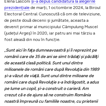
Elena Lasconi
și-a depus candidatura la alegerile
prezidențiale
de marți, 1 octombrie 2024, la Biroul
Electoral Central. Cunoscută că om de televiziune,
de peste două decenii și jumătate, aceasta a
devenit primar al municipiului Câmpulung Muscel
(județul Argeș) în 2020, iar patru ani mai târziu a
fost aleasă din nou în funcție.
„
Sunt aici în faţa dumneavoastră şi îi reprezint pe
românii care de 35 de ani se simt trădaţi şi păcăliţi
de această clasă politică. Sunt unul dintre
milioanele de români care după Revoluţia din 1989
şi-a văzut de viaţă. Sunt unul dintre milioane de
români care după Revoluţie s-a îndrăgostit, a adus
pe lume un copil, şi-a construit o carieră. Am
crezut că e de ajuns să ne construim România
noastră împreună cu familiile noastre, cu prietenii