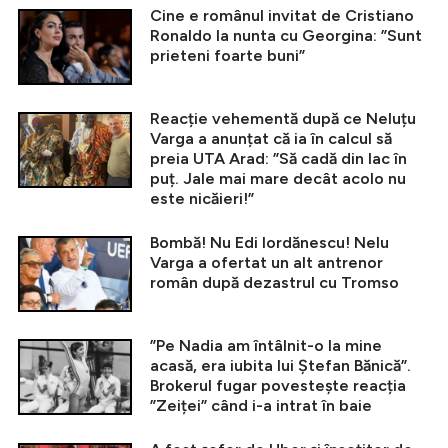
Cine e românul invitat de Cristiano
Ronaldo la nunta cu Georgina: ”Sunt
prieteni foarte buni”
Reacție vehementă după ce Neluțu
Varga a anunțat că ia în calcul să
preia UTA Arad: ”Să cadă din lac în
puț. Jale mai mare decât acolo nu
este nicăieri!”
Bombă! Nu Edi Iordănescu! Nelu
Varga a ofertat un alt antrenor
român după dezastrul cu Tromso
”Pe Nadia am întâlnit-o la mine
acasă, era iubita lui Ștefan Bănică”.
Brokerul fugar povestește reacția
”Zeiței” când i-a intrat în baie