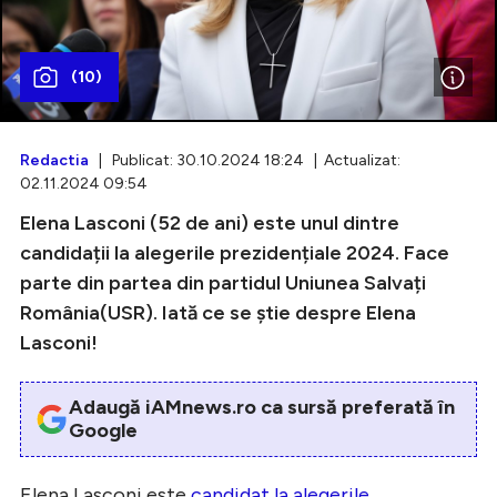
(10)
Intră în cont
Creează cont
Redactia
| Publicat: 30.10.2024 18:24 | Actualizat:
02.11.2024 09:54
Elena Lasconi (52 de ani) este unul dintre
candidații la alegerile prezidențiale 2024. Face
parte din partea din partidul Uniunea Salvați
România(USR). Iată ce se știe despre Elena
Lasconi!
Adaugă iAMnews.ro ca sursă preferată în
Google
Elena Lasconi este
candidat la alegerile