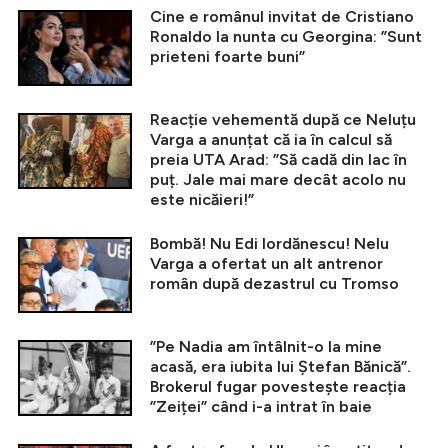
Cine e românul invitat de Cristiano
Ronaldo la nunta cu Georgina: ”Sunt
prieteni foarte buni”
Reacție vehementă după ce Neluțu
Varga a anunțat că ia în calcul să
preia UTA Arad: ”Să cadă din lac în
puț. Jale mai mare decât acolo nu
este nicăieri!”
Bombă! Nu Edi Iordănescu! Nelu
Varga a ofertat un alt antrenor
român după dezastrul cu Tromso
”Pe Nadia am întâlnit-o la mine
acasă, era iubita lui Ștefan Bănică”.
Brokerul fugar povestește reacția
”Zeiței” când i-a intrat în baie