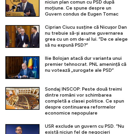
niciun plan comun cu PSD după
moțiune. Ce spune despre un
Guvern condus de Eugen Tomac
Ciprian Ciucu susține că Nicușor Dan
nu trebuie să-și asume guvernarea
grea cu un om de-al lui. ”De ce alege
să nu expună PSD?”
Ilie Bolojan atacă dur varianta unui
premier tehnocrat. PNL amenință că
nu votează „surogate ale PSD”
Sondaj INSCOP: Peste două treimi
dintre români vor schimbarea
completă a clasei politice. Ce spun
despre continuarea reformelor
economice nepopulare
USR exclude un guvern cu PSD. ”Nu
există niciun fel de negocieri