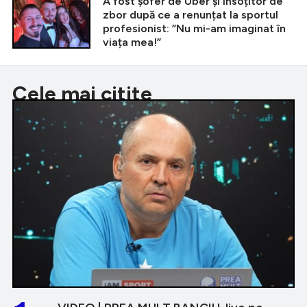
A fost șofer de Uber și însoțitor de
zbor după ce a renunțat la sportul
profesionist: ”Nu mi-am imaginat în
viața mea!”
Cele mai citite