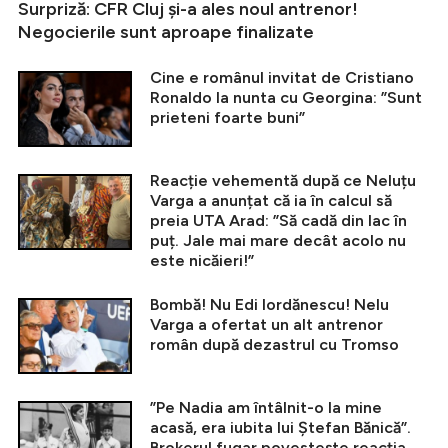
Surpriză: CFR Cluj și-a ales noul antrenor!
Negocierile sunt aproape finalizate
Cine e românul invitat de Cristiano
Ronaldo la nunta cu Georgina: ”Sunt
prieteni foarte buni”
Reacție vehementă după ce Neluțu
Varga a anunțat că ia în calcul să
preia UTA Arad: ”Să cadă din lac în
puț. Jale mai mare decât acolo nu
este nicăieri!”
Bombă! Nu Edi Iordănescu! Nelu
Varga a ofertat un alt antrenor
român după dezastrul cu Tromso
”Pe Nadia am întâlnit-o la mine
acasă, era iubita lui Ștefan Bănică”.
Brokerul fugar povestește reacția