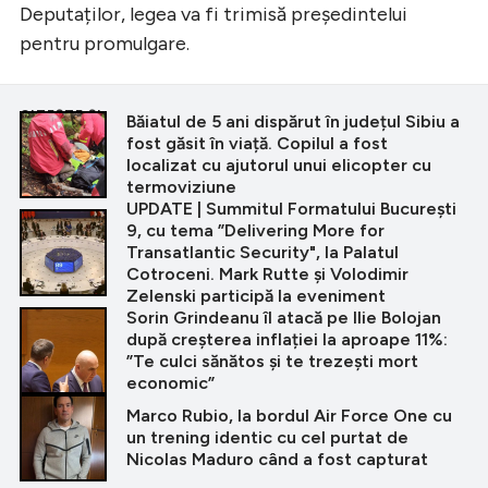
Deputaților, legea va fi trimisă președintelui
pentru promulgare.
CITEȘTE ȘI
Băiatul de 5 ani dispărut în județul Sibiu a
fost găsit în viață. Copilul a fost
localizat cu ajutorul unui elicopter cu
termoviziune
UPDATE | Summitul Formatului București
9, cu tema ”Delivering More for
Transatlantic Security", la Palatul
Cotroceni. Mark Rutte şi Volodimir
Zelenski participă la eveniment
Sorin Grindeanu îl atacă pe Ilie Bolojan
după creșterea inflației la aproape 11%:
”Te culci sănătos și te trezești mort
economic”
Marco Rubio, la bordul Air Force One cu
un trening identic cu cel purtat de
Nicolas Maduro când a fost capturat