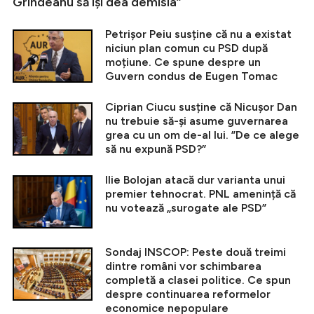
Grindeanu să își dea demisia”
Petrișor Peiu susține că nu a existat
niciun plan comun cu PSD după
moțiune. Ce spune despre un
Guvern condus de Eugen Tomac
Ciprian Ciucu susține că Nicușor Dan
nu trebuie să-și asume guvernarea
grea cu un om de-al lui. ”De ce alege
să nu expună PSD?”
Ilie Bolojan atacă dur varianta unui
premier tehnocrat. PNL amenință că
nu votează „surogate ale PSD”
Sondaj INSCOP: Peste două treimi
dintre români vor schimbarea
completă a clasei politice. Ce spun
despre continuarea reformelor
economice nepopulare