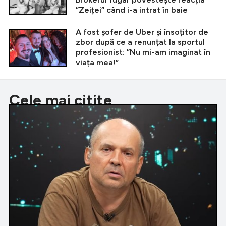
”Zeiței” când i-a intrat în baie
A fost șofer de Uber și însoțitor de
zbor după ce a renunțat la sportul
profesionist: ”Nu mi-am imaginat în
viața mea!”
Cele mai citite