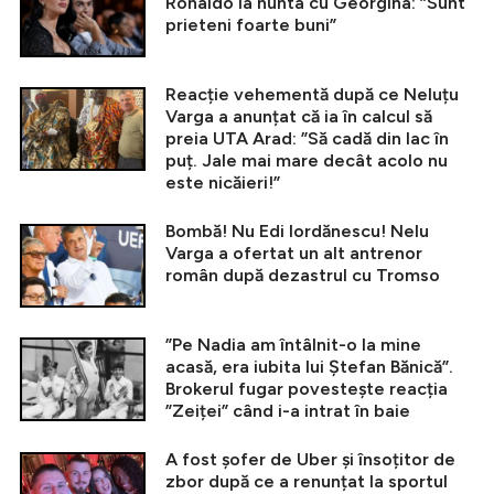
Ronaldo la nunta cu Georgina: ”Sunt
prieteni foarte buni”
Reacție vehementă după ce Neluțu
Varga a anunțat că ia în calcul să
preia UTA Arad: ”Să cadă din lac în
puț. Jale mai mare decât acolo nu
este nicăieri!”
Bombă! Nu Edi Iordănescu! Nelu
Varga a ofertat un alt antrenor
român după dezastrul cu Tromso
”Pe Nadia am întâlnit-o la mine
acasă, era iubita lui Ștefan Bănică”.
Brokerul fugar povestește reacția
”Zeiței” când i-a intrat în baie
A fost șofer de Uber și însoțitor de
zbor după ce a renunțat la sportul