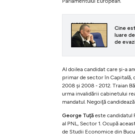
Parlamentului European.
CITEȘTE ȘI
Cine est
luare de
de evazi
Al doilea candidat care şi-a a
primar de sector în Capitală, 
2008 şi 2008 - 2012. Traian B
urma invalidării cabinetului re
mandatul. Negoiţă candidează 
George Tuţă
este candidatul 
al PNL, Sector 1. Ocupă aceas
de Studii Economice din Bucu