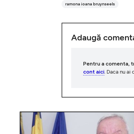
ramona ioana bruynseels
Adaugă comenta
Pentru a comenta, tre
cont aici
. Daca nu ai