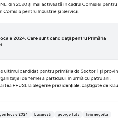
NL, din 2020 şi mai activează în cadrul Comisiei pentru
 Comisia pentru Industrie şi Servicii.
locale 2024. Care sunt candidaţii pentru Primăria
i
e ultimul candidat pentru primăria de Sector 1 şi provi
rganizaţiei de femei a partidului. În urmă cu patru ani,
artea PPUSL la alegerile prezidenţiale, câştigate de Kla
geri locale 2024
bucuresti
george tuta
liviu negoita