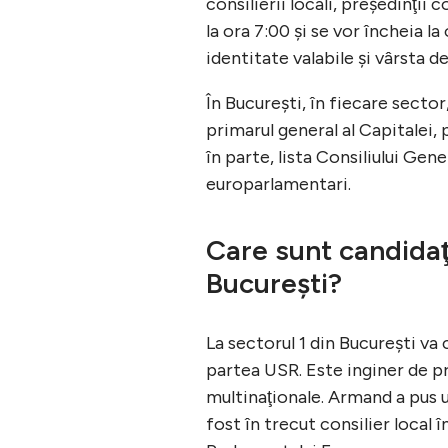
consilierii locali, preşedinţii c
la ora 7:00 şi se vor încheia l
identitate valabile şi vârsta de 
În Bucureşti, în fiecare sector
primarul general al Capitalei, 
în parte, lista Consiliului Gen
europarlamentari.
Care sunt candidaţi
Bucureşti?
La sectorul 1 din Bucureşti va
partea USR. Este inginer de pr
multinaţionale. Armand a pus u
fost în trecut consilier local 