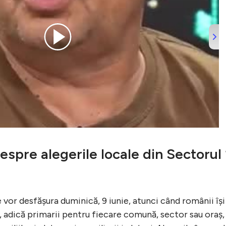
despre alegerile locale din Sectorul 
e vor desfăşura duminică, 9 iunie, atunci când românii îşi
i, adică primarii pentru fiecare comună, sector sau oraş,