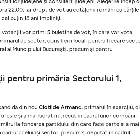
onsiliilor judeţene şi consilierii judeţeni. Alegerile încep 
a ora 22:00, iar drept de vot au cetăţenii români cu cărţile
cel puţin 18 ani împliniţi.
, votanţii vor primi 5 buletine de vot, în care vor vota
primarul de sector, consilierii locali pentru fiecare sect
eral al Muncipiului Bucureşti, precum şi pentru
i pentru primăria Sectorului 1,
 candida din nou
Clotilde Armand
, primarul în exercţiu, d
ofesie şi a mai lucrat în trecut în cadrul unor companii
mărul la fondarea partidului din care face parte şi a mai
în cadrul aceluiaşi sector, precum şi deputat în cadrul