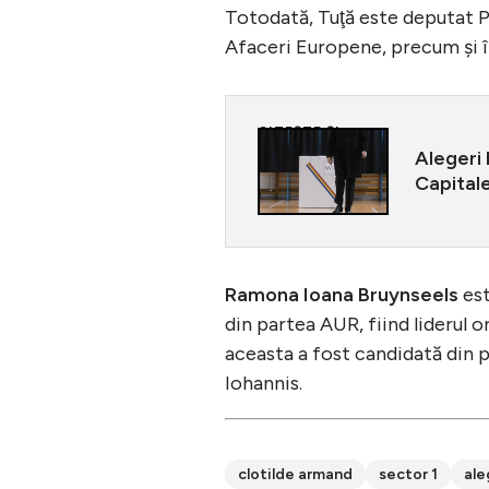
Totodată, Tuţă este deputat P
Afaceri Europene, precum şi în
CITEȘTE ȘI
Alegeri 
Capitale
Ramona Ioana Bruynseels
est
din partea AUR, fiind liderul o
aceasta a fost candidată din p
Iohannis.
clotilde armand
sector 1
ale