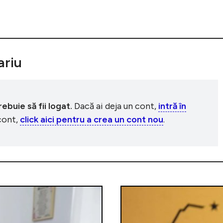
riu
buie să fii logat.
Dacă ai deja un cont,
intră în
 cont,
click aici pentru a crea un cont nou
.