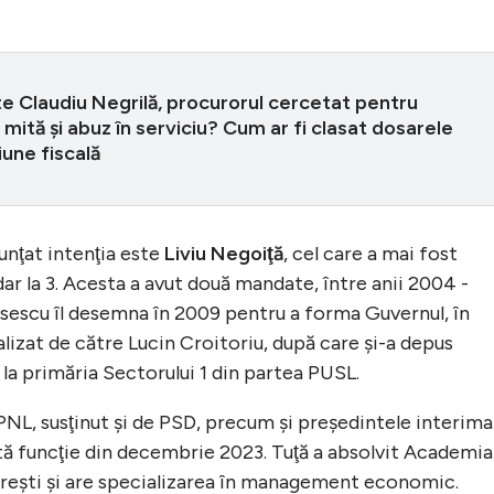
e Claudiu Negrilă, procurorul cercetat pentru
 mită şi abuz în serviciu? Cum ar fi clasat dosarele
une fiscală
nunţat intenţia este
Liviu Negoiţă
, cel care a mai fost
dar la 3. Acesta a avut două mandate, între anii 2004 -
ăsescu îl desemna în 2009 pentru a forma Guvernul, în
alizat de către Lucin Croitoriu, după care şi-a depus
la primăria Sectorului 1 din partea PUSL.
PNL, susţinut şi de PSD, precum şi preşedintele interima
tă funcţie din decembrie 2023. Tuţă a absolvit Academia
reşti şi are specializarea în management economic.