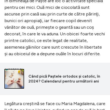
În dimineaţa de Paşte are loc o activitate specială
pentru cei mici. Ouă mici de ciocolată sunt
ascunse prin casă sau prin curte de către părinţi,
bunici ori apropiaţi, iar fiecare copil devenit
vânător de ouă, primeşte o geantă sau un coş
decorat, în care le va aduna. Un obicei foarte vechi
printre catolici, ce este legat de realitate,
asemenea găinilor care sunt crescute în libertate
şi au obiceiul de a depune ouăle în locuri diferite.
CITEȘTE ȘI
Când pică Paştele ortodox şi catolic, în
2024? Calendarul pentru următorii ani
Legătura creştină se face cu Maria Magdalena, care