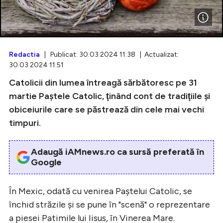
Intră în cont
Redactia
| Publicat: 30.03.2024 11:38 | Actualizat:
30.03.2024 11:51
Creează cont
Catolicii din lumea întreagă sărbătoresc pe 31
martie Paştele Catolic, ţinând cont de tradiţiile şi
obiceiurile care se păstrează din cele mai vechi
timpuri.
Adaugă iAMnews.ro ca sursă preferată în
Google
În Mexic, odată cu venirea Paştelui Catolic, se
închid străzile şi se pune în "scenă" o reprezentare
a piesei Patimile lui Iisus, în Vinerea Mare.