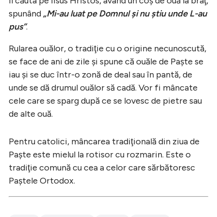
îl căuta pe Iisus Hristos, având un coş de ouă la braţ,
spunând
„Mi-au luat pe Domnul și nu știu unde L-au
pus”
.
Rularea ouălor, o tradiţie cu o origine necunoscută,
se face de ani de zile şi spune că ouăle de Paşte se
iau şi se duc într-o zonă de deal sau în pantă, de
unde se dă drumul ouălor să cadă. Vor fi mâncate
cele care se sparg după ce se lovesc de pietre sau
de alte ouă.
Pentru catolici, mâncarea tradiţională din ziua de
Paşte este mielul la rotisor cu rozmarin. Este o
tradiţie comună cu cea a celor care sărbătoresc
Paştele Ortodox.