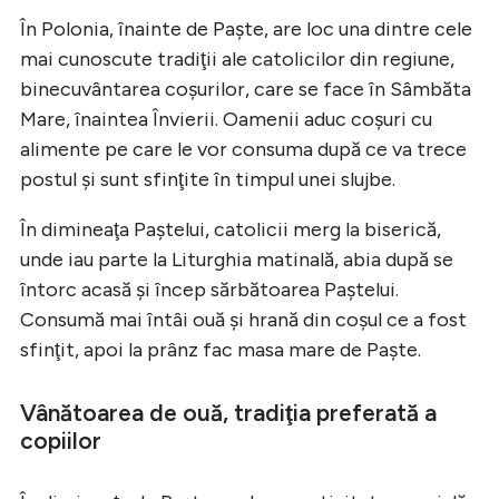
În Polonia, înainte de Paşte, are loc una dintre cele
mai cunoscute tradiţii ale catolicilor din regiune,
binecuvântarea coşurilor, care se face în Sâmbăta
Mare, înaintea Învierii. Oamenii aduc coşuri cu
alimente pe care le vor consuma după ce va trece
postul şi sunt sfinţite în timpul unei slujbe.
În dimineaţa Paştelui, catolicii merg la biserică,
unde iau parte la Liturghia matinală, abia după se
întorc acasă şi încep sărbătoarea Paştelui.
Consumă mai întâi ouă şi hrană din coşul ce a fost
sfinţit, apoi la prânz fac masa mare de Paşte.
Vânătoarea de ouă, tradiţia preferată a
copiilor