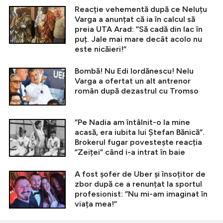
Reacție vehementă după ce Neluțu
Varga a anunțat că ia în calcul să
preia UTA Arad: ”Să cadă din lac în
puț. Jale mai mare decât acolo nu
este nicăieri!”
Bombă! Nu Edi Iordănescu! Nelu
Varga a ofertat un alt antrenor
român după dezastrul cu Tromso
”Pe Nadia am întâlnit-o la mine
acasă, era iubita lui Ștefan Bănică”.
Brokerul fugar povestește reacția
”Zeiței” când i-a intrat în baie
A fost șofer de Uber și însoțitor de
zbor după ce a renunțat la sportul
profesionist: ”Nu mi-am imaginat în
viața mea!”