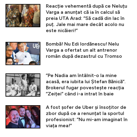
Reacție vehementă după ce Neluțu
Varga a anunțat că ia în calcul să
preia UTA Arad: ”Să cadă din lac în
puț. Jale mai mare decât acolo nu
este nicăieri!”
Bombă! Nu Edi Iordănescu! Nelu
Varga a ofertat un alt antrenor
român după dezastrul cu Tromso
”Pe Nadia am întâlnit-o la mine
acasă, era iubita lui Ștefan Bănică”.
Brokerul fugar povestește reacția
”Zeiței” când i-a intrat în baie
A fost șofer de Uber și însoțitor de
zbor după ce a renunțat la sportul
profesionist: ”Nu mi-am imaginat în
viața mea!”