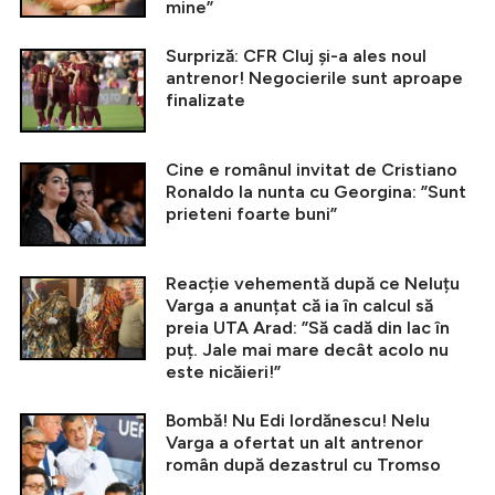
mine”
Surpriză: CFR Cluj și-a ales noul
antrenor! Negocierile sunt aproape
finalizate
Cine e românul invitat de Cristiano
Ronaldo la nunta cu Georgina: ”Sunt
prieteni foarte buni”
Reacție vehementă după ce Neluțu
Varga a anunțat că ia în calcul să
preia UTA Arad: ”Să cadă din lac în
puț. Jale mai mare decât acolo nu
este nicăieri!”
Bombă! Nu Edi Iordănescu! Nelu
Varga a ofertat un alt antrenor
român după dezastrul cu Tromso