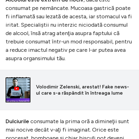
consumat pe nemâncate. Mucoasa gastrică poate
fi inflamată sau lezată de acesta, iar stomacul va fi
iritat. Specialiştii nu interzic niciodată consumul
de alcool, însă atrag atenţia asupra faptului că
trebuie consumat într-un mod responsabil, pentru
a reduce imactul negativ pe care l-ar putea avea
asupra organsimului tău.
CITEȘTE ȘI
Volodimir Zelenski, arestat! Fake news-
ul care s-a răspândit în întreaga lume
Dulciurile
consumate la prima oră a dimineţii sunt
mai nocive decât v-aţi fi imaginat. Orice este
procesat, bomboane şi chiar biscuţi pot deveni