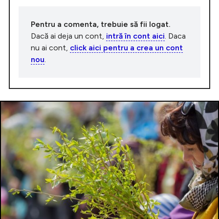
Pentru a comenta, trebuie să fii logat.
Dacă ai deja un cont,
intră în cont aici
. Daca
nu ai cont,
click aici pentru a crea un cont
nou
.