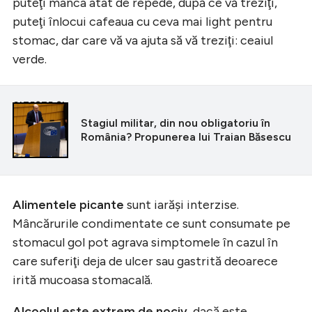
puteţi mânca atât de repede, după ce vă treziţi,
puteţi înlocui cafeaua cu ceva mai light pentru
stomac, dar care vă va ajuta să vă treziţi: ceaiul
verde.
CITEȘTE ȘI
Stagiul militar, din nou obligatoriu în
România? Propunerea lui Traian Băsescu
Alimentele picante
sunt iarăşi interzise.
Mâncărurile condimentate ce sunt consumate pe
stomacul gol pot agrava simptomele în cazul în
care suferiţi deja de ulcer sau gastrită deoarece
irită mucoasa stomacală.
Alcoolul este extrem de nociv
, dacă este