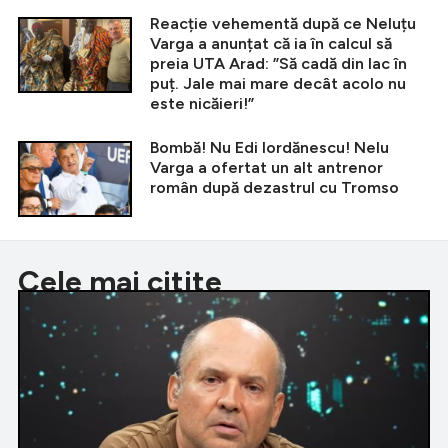
Reacție vehementă după ce Neluțu
Varga a anunțat că ia în calcul să
preia UTA Arad: ”Să cadă din lac în
puț. Jale mai mare decât acolo nu
este nicăieri!”
Bombă! Nu Edi Iordănescu! Nelu
Varga a ofertat un alt antrenor
român după dezastrul cu Tromso
Cele mai citite