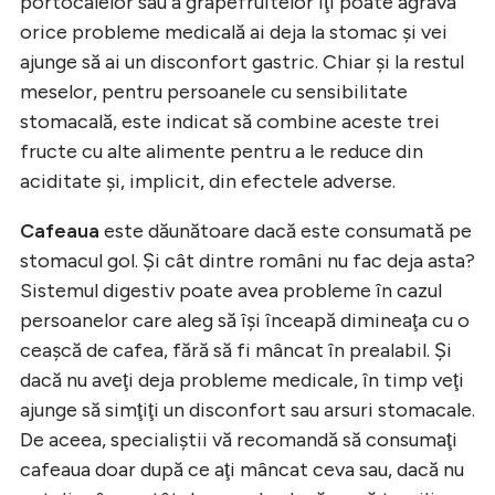
portocalelor sau a grapefruitelor îţi poate agrava
orice probleme medicală ai deja la stomac şi vei
ajunge să ai un disconfort gastric. Chiar şi la restul
meselor, pentru persoanele cu sensibilitate
stomacală, este indicat să combine aceste trei
fructe cu alte alimente pentru a le reduce din
aciditate şi, implicit, din efectele adverse.
Cafeaua
este dăunătoare dacă este consumată pe
stomacul gol. Şi cât dintre români nu fac deja asta?
Sistemul digestiv poate avea probleme în cazul
persoanelor care aleg să îşi înceapă dimineaţa cu o
ceaşcă de cafea, fără să fi mâncat în prealabil. Şi
dacă nu aveţi deja probleme medicale, în timp veţi
ajunge să simţiţi un disconfort sau arsuri stomacale.
De aceea, specialiştii vă recomandă să consumaţi
cafeaua doar după ce aţi mâncat ceva sau, dacă nu