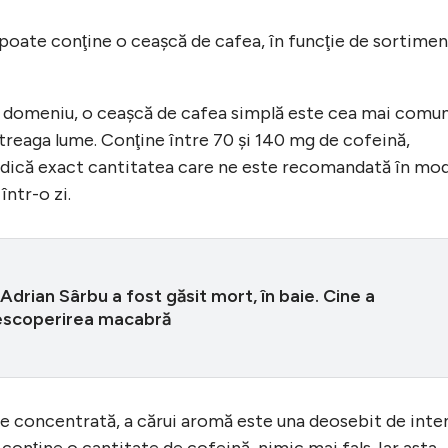
 poate conţine o ceaşcă de cafea, în funcţie de sortimen
în domeniu, o ceaşcă de cafea simplă este cea mai comu
treaga lume. Conţine între 70 şi 140 mg de cofeină,
Adică exact cantitatea care ne este recomandată în mo
ntr-o zi.
i Adrian Sârbu a fost găsit mort, în baie. Cine a
escoperirea macabră
e concentrată, a cărui aromă este una deosebit de inte
 conţine o cantitate de cofeină, nimic mai fals. Iar asta