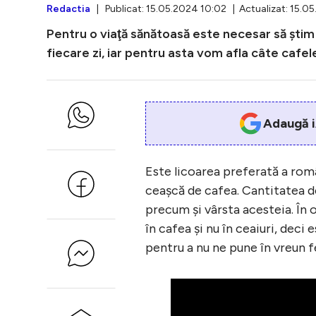
Redactia
| Publicat: 15.05.2024 10:02 | Actualizat: 15.0
Pentru o viaţă sănătoasă este necesar să şti
fiecare zi, iar pentru asta vom afla câte caf
Adaugă i
Este licoarea preferată a român
ceaşcă de cafea. Cantitatea d
precum şi vârsta acesteia. În
în cafea şi nu în ceaiuri, dec
pentru a nu ne pune în vreun fe