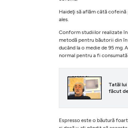
Haideţi să aflăm câtă cofeină
ales.
Conform studiilor realizate 
metodă pentru băutorii din în
ducând la o medie de 95 mg. 
normal pentru a fi consumată î
CITEȘTE ȘI
Tatăl lu
făcut d
Espresso este o băutură foart
şi dacă v-aţi gândit că aceasta