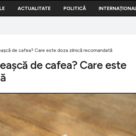
LE
ACTUALITATE
POLITICĂ
INTERNAȚIONA
eaşcă de cafea? Care este doza zilnică recomandată
ceaşcă de cafea? Care este
tă