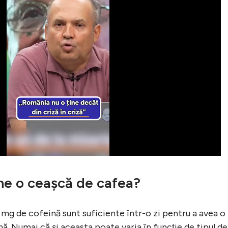
ne o ceaşcă de cafea?
5 mg de cofeină sunt suficiente într-o zi pentru a avea o
ă. Numai că şi aceasta poate varia în funcţie de tipul de