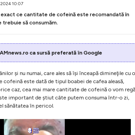
5.2024 10:07
m exact ce cantitate de cofeină este recomandată în
ele trebuie să consumăm.
AMnews.ro ca sursă preferată în Google
ilor şi nu numai, care ales să îşi înceapă dimineţile cu 
e cofeină este dată de tipul boabei de cafea aleasă,
 orice caz, cea mai mare cantitate de cofeină o vom regă
i este important de ştiut câte putem consuma într-o zi,
l sănătatea în pericol.