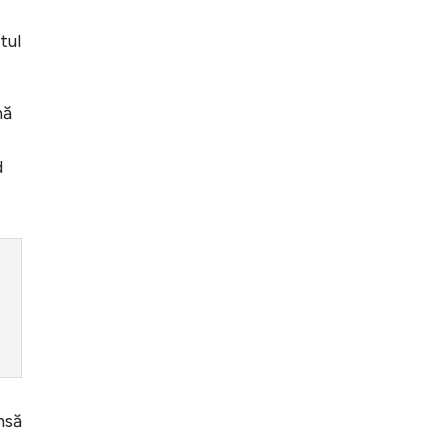
tul
nă
d
nsă