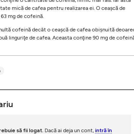
itate mică de cafea pentru realizarea ei. O ceaşcă de
 63 mg de cofeină.
multă cofeină decât o ceaşcă de cafea obişnuită deoare
 două linguriţe de cafea. Aceasta conţine 90 mg de cofein
a
riu
buie să fii logat.
Dacă ai deja un cont,
intră în