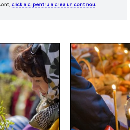
 cont,
click aici pentru a crea un cont nou
.