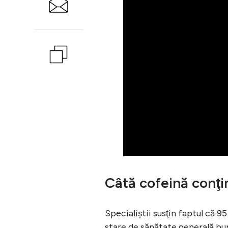
Câtă cofeină conţi
Specialiştii susţin faptul că 9
stare de sănătate generală bun