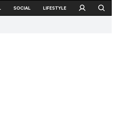
L
SOCIAL
LIFESTYLE
 a doua zi de Paște, în Alba. Un bărbat de 47 de ani a mur