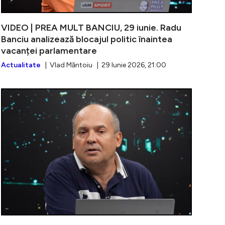
VIDEO | PREA MULT BANCIU, 29 iunie. Radu
Banciu analizează blocajul politic înaintea
vacanței parlamentare
Actualitate
| Vlad Măntoiu | 29 Iunie 2026, 21:00
PREA MULT BANCIU, 24 iunie. Radu Banciu comentează ca
Sorin Grinde