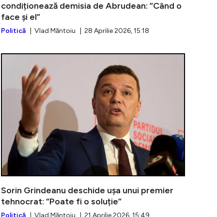
condiționează demisia de Abrudean: ”Când o
face și el”
Politică
| Vlad Măntoiu | 28 Aprilie 2026, 15:18
u: PSD votează în unanimitate moțiunea de cenzură. ”Nu
Grindeanu, d
Sorin Grindeanu deschide ușa unui premier
tehnocrat: ”Poate fi o soluție”
Politică
| Vlad Măntoiu | 21 Aprilie 2026, 15:49