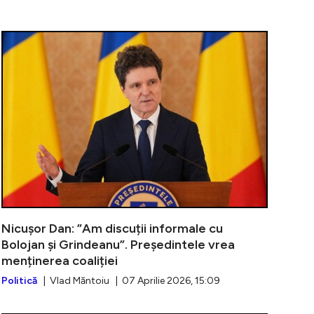
Prea Mult Banciu, 16 aprilie. Radu Banciu analizează tens
Ce au transmi
Nicușor Dan: ”Am discuții informale cu
Bolojan și Grindeanu”. Președintele vrea
menținerea coaliției
Politică
| Vlad Măntoiu | 07 Aprilie 2026, 15:09