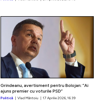
 PSD își retrage ajutorul acordat premierului Ilie Boloj
Mesajul ferm
Grindeanu, avertisment pentru Bolojan: ”Ai
ajuns premier cu voturile PSD”
Politică
| Vlad Măntoiu | 17 Aprilie 2026, 16:39