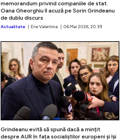
memorandum privind companiile de stat.
Oana Gheorghiu îl acuză pe Sorin Grindeanu
de dublu discurs
Actualitate
| Ene Valentina | 06 Mai 2026, 20:39
lui Sorin Grindeanu de 1 Mai. Nou atac la Ilie Bolojan și 
VIDEO | Prea 
Grindeanu evită să spună dacă a mințit
despre AUR în fața socialiștilor europeni și își