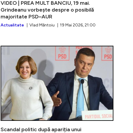
VIDEO | PREA MULT BANCIU, 19 mai.
Grindeanu vorbește despre o posibilă
majoritate PSD–AUR
Actualitate
| Vlad Măntoiu | 19 Mai 2026, 21:00
n calcul scenariul unui guvern minoritar alături de UDMR
Mesajul lui 
Scandal politic după apariția unui