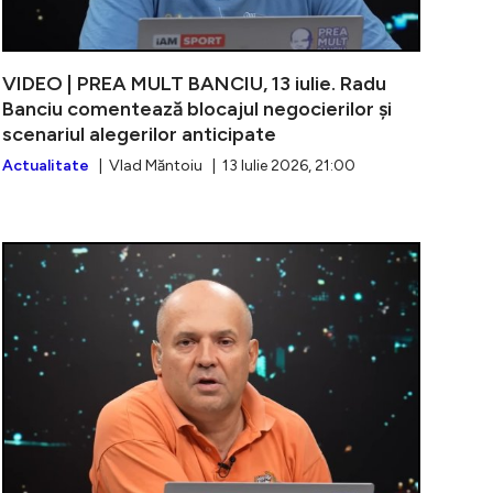
VIDEO | PREA MULT BANCIU, 13 iulie. Radu
Banciu comentează blocajul negocierilor și
scenariul alegerilor anticipate
Actualitate
| Vlad Măntoiu | 13 Iulie 2026, 21:00
PREA MULT BANCIU, 6 iulie. Radu Banciu analizează acuzați
VIDEO | PREA