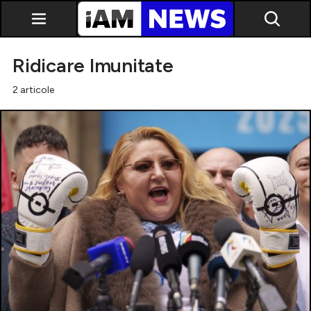
Ridicare Imunitate
2 articole
Exclusiv