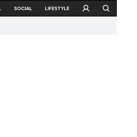
L
SOCIAL
LIFESTYLE
a investește 36,6 milioane de euro într-un nou parc fotov