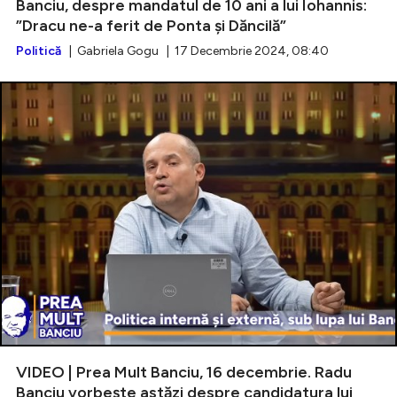
Banciu, despre mandatul de 10 ani a lui Iohannis:
”Dracu ne-a ferit de Ponta și Dăncilă”
Politică
| Gabriela Gogu | 17 Decembrie 2024, 08:40
VIDEO | Prea Mult Banciu, 16 decembrie. Radu
Banciu vorbește astăzi despre candidatura lui