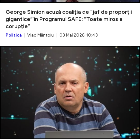
George Simion acuză coaliția de ”jaf de proporții
gigantice” în Programul SAFE: ”Toate miros a
corupție”
Intră în cont
Politică
| Vlad Măntoiu | 03 Mai 2026, 10:43
Creează cont