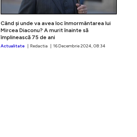
Când și unde va avea loc înmormântarea lui
Mircea Diaconu? A murit înainte să
împlinească 75 de ani
Actualitate
| Redactia | 16 Decembrie 2024, 08:34
cunoscutul actor Mircea Diaconu! Ar fi împlinit 75 de ani