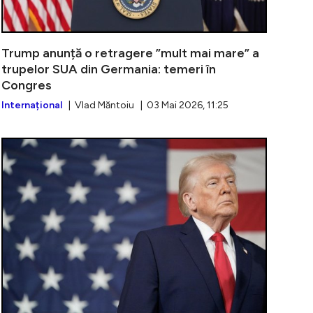
Trump anunță o retragere ”mult mai mare” a
trupelor SUA din Germania: temeri în
Congres
Internațional
| Vlad Măntoiu | 03 Mai 2026, 11:25
 anunță în câteva zile creșterea vârstei de pensionare pe
Escaladare m