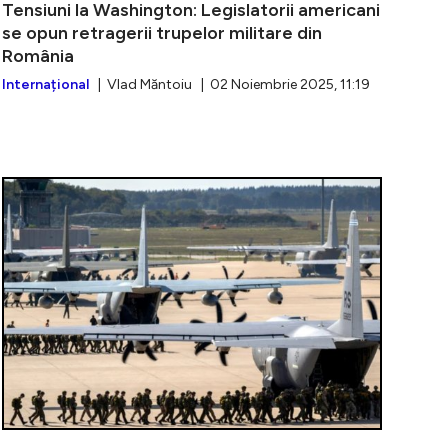
Tensiuni la Washington: Legislatorii americani
se opun retragerii trupelor militare din
România
Internațional
| Vlad Măntoiu | 02 Noiembrie 2025, 11:19
i americani îl avertizează pe Trump: “Retragerea trup
Ministrul Ap