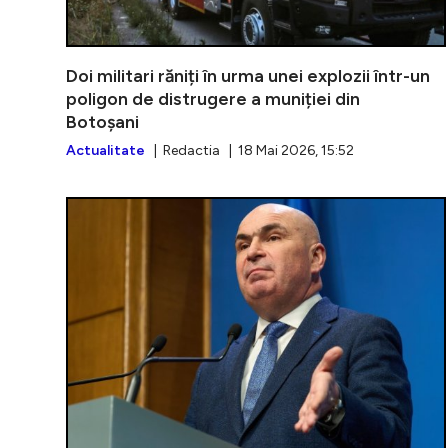
Doi militari răniți în urma unei explozii într-un
poligon de distrugere a muniției din
Botoșani
Actualitate
| Redactia | 18 Mai 2026, 15:52