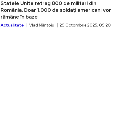
Statele Unite retrag 800 de militari din
România. Doar 1.000 de soldați americani vor
rămâne în baze
Actualitate
| Vlad Măntoiu | 29 Octombrie 2025, 09:20
unț important pentru foștii militari. Mii de rezerviști s