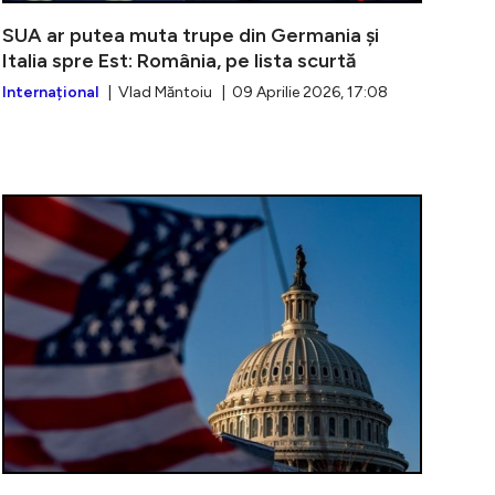
SUA ar putea muta trupe din Germania și
Italia spre Est: România, pe lista scurtă
Internațional
| Vlad Măntoiu | 09 Aprilie 2026, 17:08
uță anunță corecții în bugetul Apărării. Cheltuielile adm
Radu Miruță 