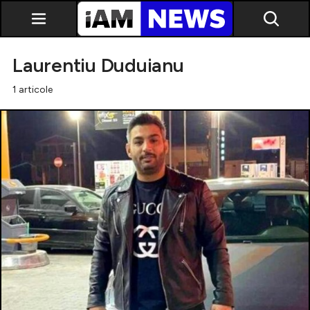
Laurentiu Duduianu
1 articole
Exclusiv