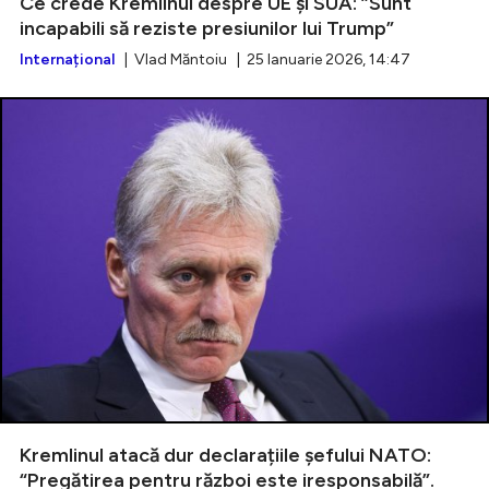
Ce crede Kremlinul despre UE și SUA: ”Sunt
incapabili să reziste presiunilor lui Trump”
Internațional
| Vlad Măntoiu | 25 Ianuarie 2026, 14:47
Kremlinul atacă dur declarațiile șefului NATO:
“Pregătirea pentru război este iresponsabilă”.