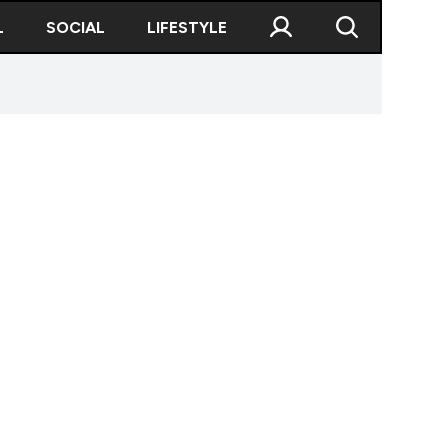
L
SOCIAL
LIFESTYLE
rump, moment neașteptat la finalul unui miting elector