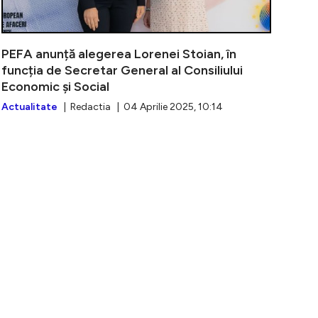
PEFA anunță alegerea Lorenei Stoian, în
funcția de Secretar General al Consiliului
Economic și Social
Actualitate
| Redactia | 04 Aprilie 2025, 10:14
T | Peste 1.700 de invitați s-au îndrăgostit de comedi