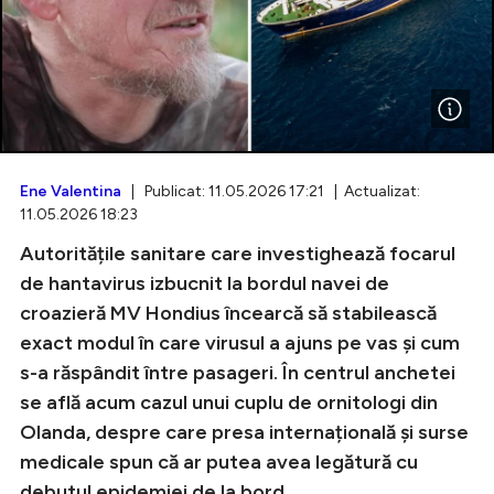
Intră în cont
Creează cont
Ene Valentina
| Publicat: 11.05.2026 17:21 | Actualizat:
11.05.2026 18:23
Autoritățile sanitare care investighează focarul
de hantavirus izbucnit la bordul navei de
croazieră MV Hondius încearcă să stabilească
exact modul în care virusul a ajuns pe vas și cum
s-a răspândit între pasageri. În centrul anchetei
se află acum cazul unui cuplu de ornitologi din
Olanda, despre care presa internațională și surse
medicale spun că ar putea avea legătură cu
debutul epidemiei de la bord.