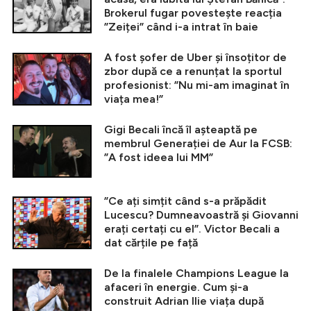
Brokerul fugar povestește reacția
”Zeiței” când i-a intrat în baie
A fost șofer de Uber și însoțitor de
zbor după ce a renunțat la sportul
profesionist: ”Nu mi-am imaginat în
viața mea!”
Gigi Becali încă îl așteaptă pe
membrul Generației de Aur la FCSB:
”A fost ideea lui MM”
”Ce ați simțit când s-a prăpădit
Lucescu? Dumneavoastră și Giovanni
erați certați cu el”. Victor Becali a
dat cărțile pe față
De la finalele Champions League la
afaceri în energie. Cum și-a
construit Adrian Ilie viața după