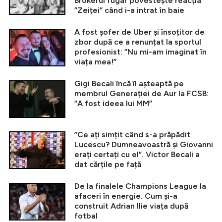
Brokerul fugar povestește reacția
”Zeiței” când i-a intrat în baie
A fost șofer de Uber și însoțitor de
zbor după ce a renunțat la sportul
profesionist: ”Nu mi-am imaginat în
viața mea!”
Gigi Becali încă îl așteaptă pe
membrul Generației de Aur la FCSB:
”A fost ideea lui MM”
”Ce ați simțit când s-a prăpădit
Lucescu? Dumneavoastră și Giovanni
erați certați cu el”. Victor Becali a
dat cărțile pe față
De la finalele Champions League la
afaceri în energie. Cum și-a
construit Adrian Ilie viața după
fotbal