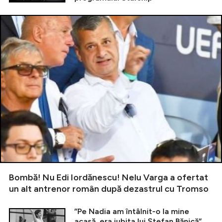
Bombă! Nu Edi Iordănescu! Nelu Varga a ofertat
un alt antrenor român după dezastrul cu Tromso
”Pe Nadia am întâlnit-o la mine
acasă, era iubita lui Ștefan Bănică”.