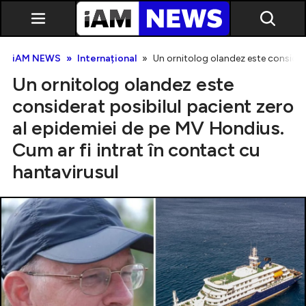
iAM NEWS
Internațional
Un ornitolog olandez este considera
Un ornitolog olandez este
considerat posibilul pacient zero
al epidemiei de pe MV Hondius.
Cum ar fi intrat în contact cu
Exclusiv
hantavirusul