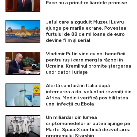
Pace nu a primit miliardele promise
Jaful care a zguduit Muzeul Luvru
ajunge pe marile ecrane. Povestea
furtului de 88 de milioane de euro
devine film și serial
Vladimir Putin vine cu noi beneficii
pentru rușii care merg la război în
Ucraina. Kremlinul promite ștergerea
unor datorii uriașe
Alertă sanitară în Italia după
internarea a doi voluntari reveniți din
Africa. Medicii verifică posibilitatea
unei infecții cu Ebola
Un miliardar din lumea
criptomonedelor ar putea ajunge pe
Marte. SpaceX continuă dezvoltarea
programului Starship