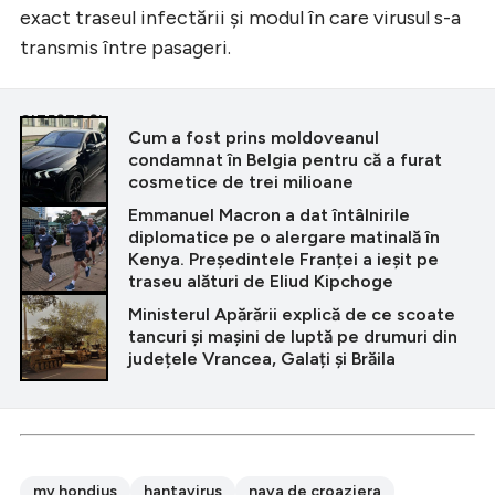
exact traseul infectării și modul în care virusul s-a
transmis între pasageri.
CITEȘTE ȘI
Cum a fost prins moldoveanul
condamnat în Belgia pentru că a furat
cosmetice de trei milioane
Emmanuel Macron a dat întâlnirile
diplomatice pe o alergare matinală în
Kenya. Președintele Franței a ieșit pe
traseu alături de Eliud Kipchoge
Ministerul Apărării explică de ce scoate
tancuri și mașini de luptă pe drumuri din
județele Vrancea, Galați și Brăila
mv hondius
hantavirus
nava de croaziera