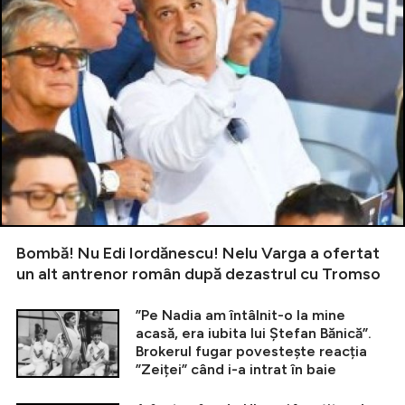
Bombă! Nu Edi Iordănescu! Nelu Varga a ofertat
un alt antrenor român după dezastrul cu Tromso
”Pe Nadia am întâlnit-o la mine
acasă, era iubita lui Ștefan Bănică”.
Brokerul fugar povestește reacția
”Zeiței” când i-a intrat în baie