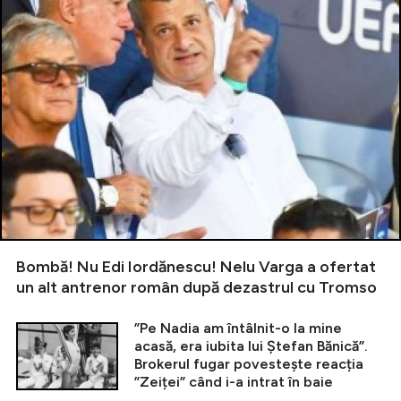
Bombă! Nu Edi Iordănescu! Nelu Varga a ofertat
un alt antrenor român după dezastrul cu Tromso
”Pe Nadia am întâlnit-o la mine
acasă, era iubita lui Ștefan Bănică”.
Brokerul fugar povestește reacția
”Zeiței” când i-a intrat în baie