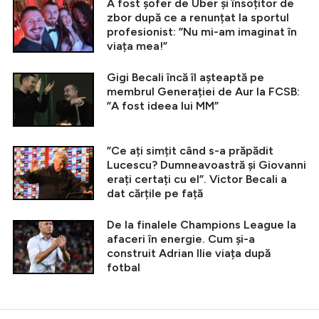
A fost șofer de Uber și însoțitor de
zbor după ce a renunțat la sportul
profesionist: ”Nu mi-am imaginat în
viața mea!”
Gigi Becali încă îl așteaptă pe
membrul Generației de Aur la FCSB:
”A fost ideea lui MM”
”Ce ați simțit când s-a prăpădit
Lucescu? Dumneavoastră și Giovanni
erați certați cu el”. Victor Becali a
dat cărțile pe față
De la finalele Champions League la
afaceri în energie. Cum și-a
construit Adrian Ilie viața după
fotbal