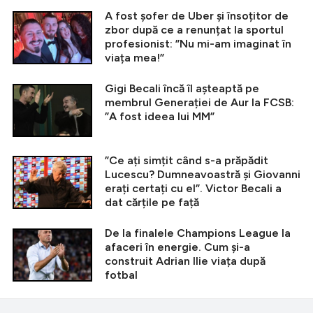
A fost șofer de Uber și însoțitor de
zbor după ce a renunțat la sportul
profesionist: ”Nu mi-am imaginat în
viața mea!”
Gigi Becali încă îl așteaptă pe
membrul Generației de Aur la FCSB:
”A fost ideea lui MM”
”Ce ați simțit când s-a prăpădit
Lucescu? Dumneavoastră și Giovanni
erați certați cu el”. Victor Becali a
dat cărțile pe față
De la finalele Champions League la
afaceri în energie. Cum și-a
construit Adrian Ilie viața după
fotbal