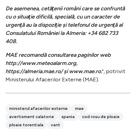
De asemenea, cetăţenii români care se confruntă
cu o situaţie dificilă, specială, cu un caracter de
urgenţă au la dispoziţie şi telefonul de urgenţă al
Consulatului României la Almeria: +34 682 733
408.
MAE recomandă consultarea paginilor web
http://www.meteoalarm.org,
https://almeria.mae.ro/ şi www.mae.ro.
", potrivit
Ministerului Afacerilor Externe (MAE).
ministerul afacerilor externe
mae
avertisment calatorie
spania
cod rosu de ploaie
ploaie torentiala
vant