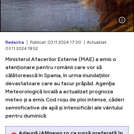
Intră în cont
Creează cont
Redactia
| Publicat: 03.11.2024 17:00 | Actualizat:
03.11.2024 18:52
Ministerul Afacerilor Externe (MAE) a emis o
atenționare pentru românii care vor să
călătorească în Spania, în urma inundațiilor
devastatoare care au facur prăpăd. Agenţia
Meteorologică locală a actualizat prognoza
meteo și a emis Cod roșu de ploi intense, căderi
semnificative de apă şi intensificări ale vântului
pentru duminică.
Adaugă iAMnews.ro ca sursă preferată în