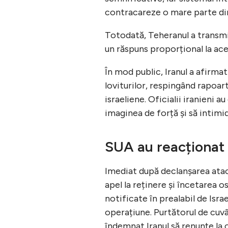
contracareze o mare parte din 
Totodată, Teheranul a transmis
un răspuns proporțional la ace
În mod public, Iranul a afirmat
loviturilor, respingând rapoar
israeliene. Oficialii iranieni a
imaginea de forță și să intimidez
SUA au reacționat
Imediat după declanșarea atac
apel la reținere și încetarea o
notificate în prealabil de Isra
operațiune. Purtătorul de cuvâ
îndemnat Iranul să renunțe la o