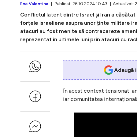
Ene Valentina
| Publicat: 26.10.2024 10:43 | Actualizat: 
Conflictul latent dintre Israel și Iran a căpăta
forțele israeliene asupra unor ținte militare ira
atacuri au fost menite să contracareze amenințăr
reprezentat în ultimele luni prin atacuri cu rac
Adaugă i
În acest context tensionat, amb
iar comunitatea internațională