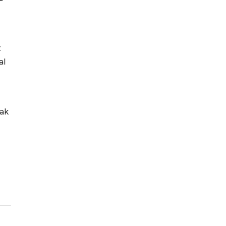
t
al
rak