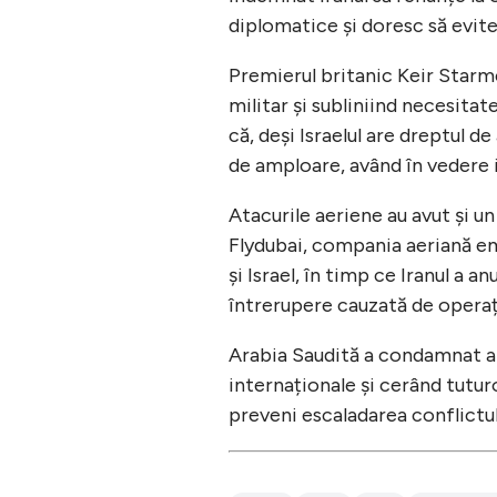
diplomatice și doresc să evite
Premierul britanic Keir Starme
militar și subliniind necesitat
că, deși Israelul are dreptul d
de amploare, având în vedere i
Atacurile aeriene au avut și u
Flydubai, compania aeriană emi
și Israel, în timp ce Iranul a a
întrerupere cauzată de operați
Arabia Saudită a condamnat ata
internaționale și cerând tutur
preveni escaladarea conflictul