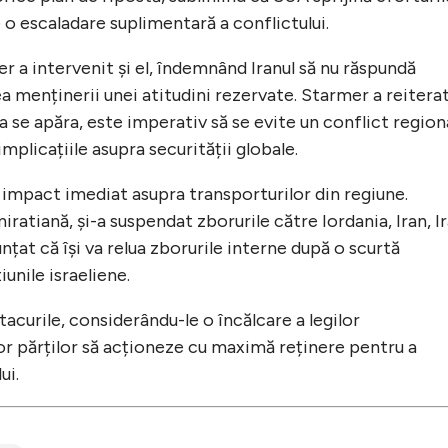
 o escaladare suplimentară a conflictului.
r a intervenit și el, îndemnând Iranul să nu răspundă
ea menținerii unei atitudini rezervate. Starmer a reitera
e a se apăra, este imperativ să se evite un conflict region
mplicațiile asupra securității globale.
n impact imediat asupra transporturilor din regiune.
ratiană, și-a suspendat zborurile către Iordania, Iran, I
nunțat că își va relua zborurile interne după o scurtă
unile israeliene.
curile, considerându-le o încălcare a legilor
or părților să acționeze cu maximă reținere pentru a
ui.