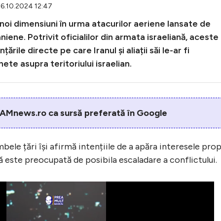
26.10.2024 12:47
t noi dimensiuni în urma atacurilor aeriene lansate de
niene. Potrivit oficialilor din armata israeliană, aceste
ile directe pe care Iranul și aliații săi le-ar fi
hete asupra teritoriului israelian.
AMnews.ro ca sursă preferată în Google
ele țări își afirmă intențiile de a apăra interesele propr
 este preocupată de posibila escaladare a conflictului.