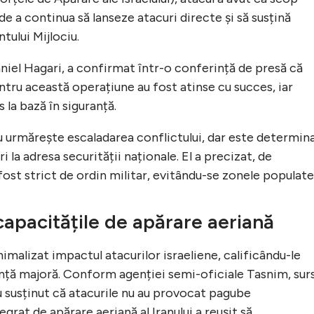
de a continua să lanseze atacuri directe și să susțină
tului Mijlociu.
aniel Hagari, a confirmat într-o conferință de presă că
ntru această operațiune au fost atinse cu succes, iar
 la bază în siguranță.
 nu urmărește escaladarea conflictului, dar este determin
 la adresa securității naționale. El a precizat, de
fost strict de ordin militar, evitându-se zonele populate
 capacitățile de apărare aeriană
nimalizat impactul atacurilor israeliene, calificându-le
iență majoră. Conform agenției semi-oficiale Tasnim, sur
au susținut că atacurile nu au provocat pagube
egrat de apărare aeriană al Iranului a reușit să