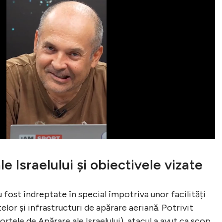
e Israelului și obiectivele vizate
u fost îndreptate în special împotriva unor facilități
lor și infrastructuri de apărare aeriană. Potrivit
Forțele de Apărare ale Israelului), atacul a avut ca scop