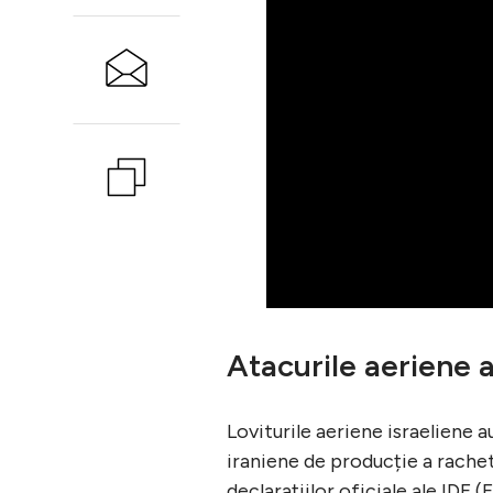
Atacurile aeriene al
Loviturile aeriene israeliene a
iraniene de producție a rachete
declarațiilor oficiale ale IDF (