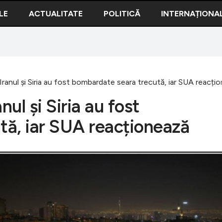
LE
ACTUALITATE
POLITICĂ
INTERNAȚIONA
c! Iranul și Siria au fost bombardate seara trecută, iar SUA reacți
anul și Siria au fost
ă, iar SUA reacționează