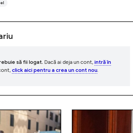
ael
riu
buie să fii logat.
Dacă ai deja un cont,
intră în
 cont,
click aici pentru a crea un cont nou
.