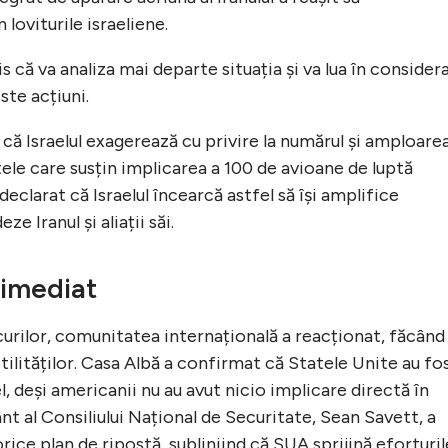
loviturile israeliene.
 că va analiza mai departe situația și va lua în consider
ste acțiuni.
 că Israelul exagerează cu privire la numărul și amploare
tele care susțin implicarea a 100 de avioane de luptă
u declarat că Israelul încearcă astfel să își amplifice
e Iranul și aliații săi.
 imediat
urilor, comunitatea internațională a reacționat, făcând
stilităților. Casa Albă a confirmat că Statele Unite au fo
el, deși americanii nu au avut nicio implicare directă în
nt al Consiliului Național de Securitate, Sean Savett, a
rice plan de ripostă, subliniind că SUA sprijină eforturil