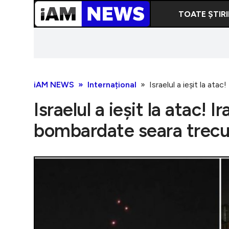
TOATE ȘTIRI
iAM NEWS
Internațional
Israelul a ieșit la ata
Israelul a ieșit la atac! Ir
bombardate seara trecut