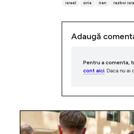
israel
siria
iran
razboi isr
Adaugă comenta
Pentru a comenta, tre
cont aici
. Daca nu ai