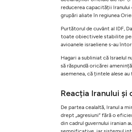
reducerea capacității Iranului 
grupări aliate în regiunea Orien
Purtătorul de cuvânt al IDF, D
toate obiectivele stabilite pe
avioanele israeliene s-au întors
Hagari a subliniat că Israelul
să răspundă oricărei amenințări
asemenea, că țintele alese au 
Reacția Iranului și
De partea cealaltă, Iranul a mi
drept „agresiuni” fără o efic
din cadrul guvernului iranian 
semnificative, iar sistemul int