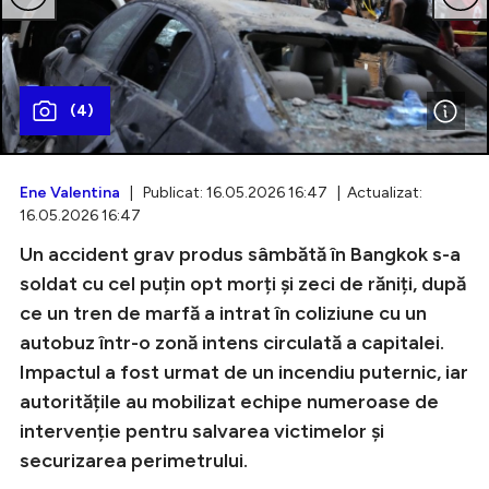
Intră în cont
(4)
Creează cont
Ene Valentina
| Publicat: 16.05.2026 16:47 | Actualizat:
16.05.2026 16:47
Un accident grav produs sâmbătă în Bangkok s-a
soldat cu cel puțin opt morți și zeci de răniți, după
ce un tren de marfă a intrat în coliziune cu un
autobuz într-o zonă intens circulată a capitalei.
Impactul a fost urmat de un incendiu puternic, iar
autoritățile au mobilizat echipe numeroase de
intervenție pentru salvarea victimelor și
securizarea perimetrului.