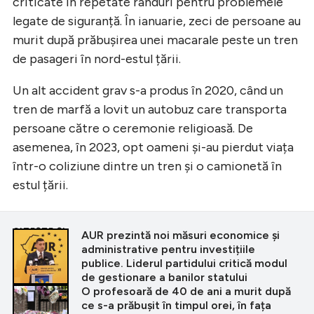
criticate în repetate rânduri pentru problemele
legate de siguranță. În ianuarie, zeci de persoane au
murit după prăbușirea unei macarale peste un tren
de pasageri în nord-estul țării.
Un alt accident grav s-a produs în 2020, când un
tren de marfă a lovit un autobuz care transporta
persoane către o ceremonie religioasă. De
asemenea, în 2023, opt oameni și-au pierdut viața
într-o coliziune dintre un tren și o camionetă în
estul țării.
CITEȘTE ȘI
AUR prezintă noi măsuri economice și
administrative pentru investițiile
publice. Liderul partidului critică modul
de gestionare a banilor statului
O profesoară de 40 de ani a murit după
ce s-a prăbușit în timpul orei, în fața