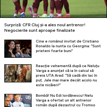
Surpriză: CFR Cluj și-a ales noul antrenor!
Negocierile sunt aproape finalizate
Cine e românul invitat de Cristiano
Ronaldo la nunta cu Georgina: ”Sunt
prieteni foarte buni”
Reacție vehementă după ce Neluțu
Varga a anunțat că ia în calcul să
preia UTA Arad: ”Să cadă din lac în
puț. Jale mai mare decât acolo nu
este nicăieri!”
Bombă! Nu Edi Iordănescu! Nelu
Varga a ofertat un alt antrenor
român după dezastrul cu Tromso