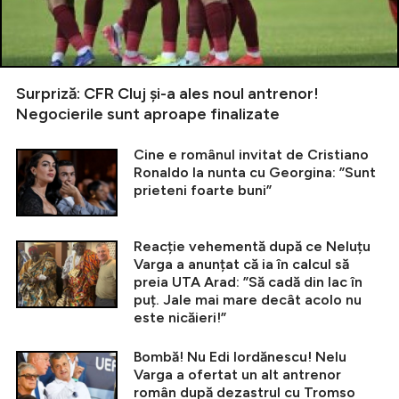
Surpriză: CFR Cluj și-a ales noul antrenor!
Negocierile sunt aproape finalizate
Cine e românul invitat de Cristiano
Ronaldo la nunta cu Georgina: ”Sunt
prieteni foarte buni”
Reacție vehementă după ce Neluțu
Varga a anunțat că ia în calcul să
preia UTA Arad: ”Să cadă din lac în
puț. Jale mai mare decât acolo nu
este nicăieri!”
Bombă! Nu Edi Iordănescu! Nelu
Varga a ofertat un alt antrenor
român după dezastrul cu Tromso