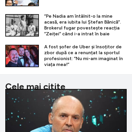
”Pe Nadia am întâlnit-o la mine
acasă, era iubita lui Ștefan Bănică”.
Brokerul fugar povestește reacția
”Zeiței” când i-a intrat în baie
A fost șofer de Uber și însoțitor de
zbor după ce a renunțat la sportul
profesionist: ”Nu mi-am imaginat în
viața mea!”
Cele mai citite