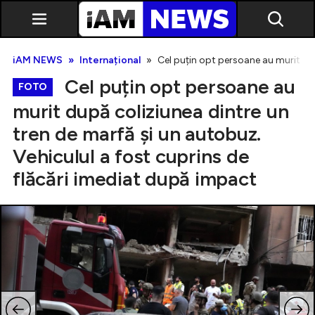
iAM NEWS
Internațional
Cel puțin opt persoane au murit dup
Cel puțin opt persoane au
FOTO
murit după coliziunea dintre un
tren de marfă și un autobuz.
Exclusiv
Vehiculul a fost cuprins de
flăcări imediat după impact