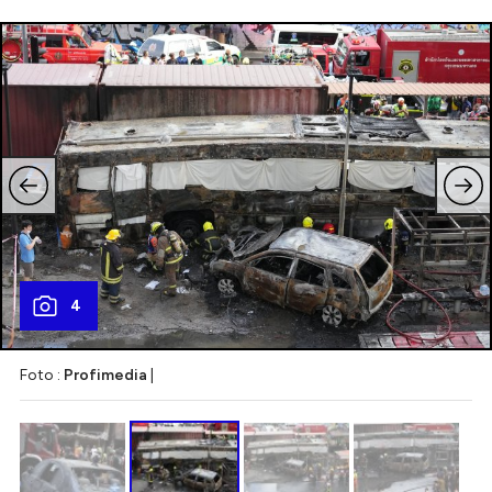
4
Foto :
Profimedia
|