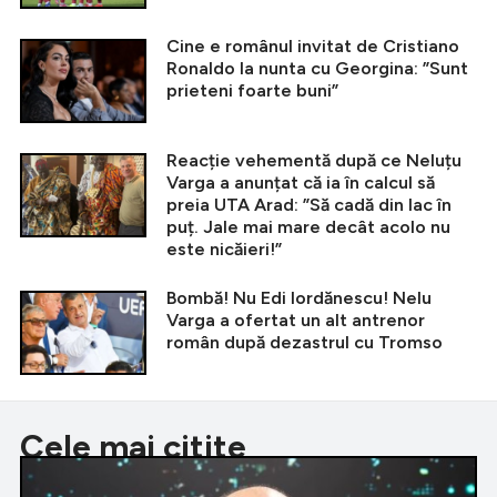
Cine e românul invitat de Cristiano
Ronaldo la nunta cu Georgina: ”Sunt
prieteni foarte buni”
Reacție vehementă după ce Neluțu
Varga a anunțat că ia în calcul să
preia UTA Arad: ”Să cadă din lac în
puț. Jale mai mare decât acolo nu
este nicăieri!”
Bombă! Nu Edi Iordănescu! Nelu
Varga a ofertat un alt antrenor
român după dezastrul cu Tromso
Cele mai citite