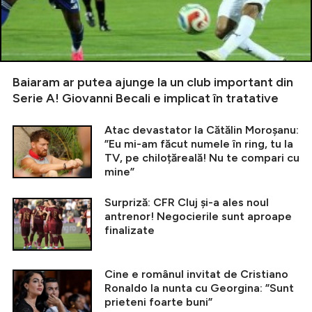
Baiaram ar putea ajunge la un club important din
Serie A! Giovanni Becali e implicat în tratative
Atac devastator la Cătălin Moroșanu:
”Eu mi-am făcut numele în ring, tu la
TV, pe chiloțăreală! Nu te compari cu
mine”
Surpriză: CFR Cluj și-a ales noul
antrenor! Negocierile sunt aproape
finalizate
Cine e românul invitat de Cristiano
Ronaldo la nunta cu Georgina: ”Sunt
prieteni foarte buni”