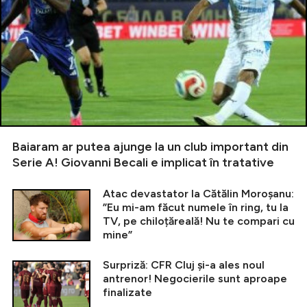
Baiaram ar putea ajunge la un club important din
Serie A! Giovanni Becali e implicat în tratative
Atac devastator la Cătălin Moroșanu:
”Eu mi-am făcut numele în ring, tu la
TV, pe chiloțăreală! Nu te compari cu
mine”
Surpriză: CFR Cluj și-a ales noul
antrenor! Negocierile sunt aproape
finalizate