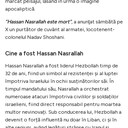
marcat peisajul, lăsând în urmă o imagine
apocaliptică.
”Hassan Nasrallah este mort”
, a anunţat sâmbătă pe
X un purtător de cuvânt al armatei, locotenent-
colonelul Nadav Shoshani.
Cine a fost Hassan Nasrallah
Hassan Nasrallah a fost liderul Hezbollah timp de
32 de ani, fiind un simbol al rezistenței și al luptei
împotriva Israelului în ochii susținătorilor săi. În
timpul mandatului său, Nasrallah a orchestrat
numeroase atacuri împotriva civililor și soldaților
israelieni, fiind direct responsabil pentru moartea
multor nevinovați. Sub conducerea lui, Hezbollah a
devenit o forță influentă nu doar în Liban, ci și în
alte regiuni, având legături strânse cu Iranul și