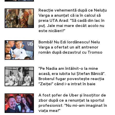
Reacție vehementă după ce Neluțu
Varga a anunțat că ia în calcul să
preia UTA Arad: ”Să cadă din lac în
puț. Jale mai mare decât acolo nu
este nicăieri!”
Bombă! Nu Edi Iordănescu! Nelu
Varga a ofertat un alt antrenor
român după dezastrul cu Tromso
”Pe Nadia am întâlnit-o la mine
acasă, era iubita lui Ștefan Bănică”.
Brokerul fugar povestește reacția
”Zeiței” când i-a intrat în baie
A fost șofer de Uber și însoțitor de
zbor după ce a renunțat la sportul
profesionist: ”Nu mi-am imaginat în
viața mea!”