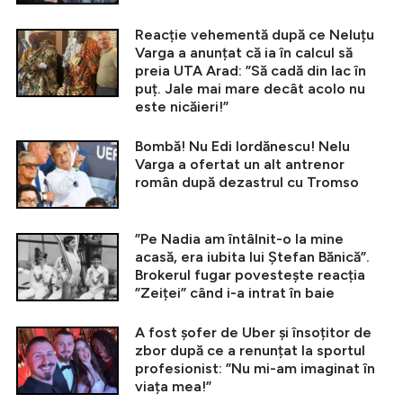
Reacție vehementă după ce Neluțu
Varga a anunțat că ia în calcul să
preia UTA Arad: ”Să cadă din lac în
puț. Jale mai mare decât acolo nu
este nicăieri!”
Bombă! Nu Edi Iordănescu! Nelu
Varga a ofertat un alt antrenor
român după dezastrul cu Tromso
”Pe Nadia am întâlnit-o la mine
acasă, era iubita lui Ștefan Bănică”.
Brokerul fugar povestește reacția
”Zeiței” când i-a intrat în baie
A fost șofer de Uber și însoțitor de
zbor după ce a renunțat la sportul
profesionist: ”Nu mi-am imaginat în
viața mea!”